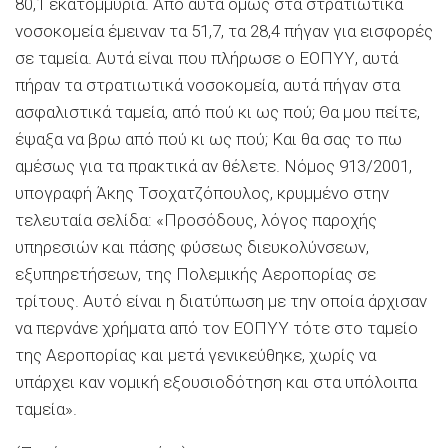
80,1 εκατομμύρια. Από αυτά όμως στα στρατιωτικά
νοσοκομεία έμειναν τα 51,7, τα 28,4 πήγαν για εισφορές
σε ταμεία. Αυτά είναι που πλήρωσε ο ΕΟΠΥΥ, αυτά
πήραν τα στρατιωτικά νοσοκομεία, αυτά πήγαν στα
ασφαλιστικά ταμεία, από πού κι ως πού; Θα μου πείτε,
έψαξα να βρω από πού κι ως πού; Και θα σας το πω
αμέσως για τα πρακτικά αν θέλετε. Νόμος 913/2001,
υπογραφή Άκης Τσοχατζόπουλος, κρυμμένο στην
τελευταία σελίδα: «Προσόδους, λόγος παροχής
υπηρεσιών και πάσης φύσεως διευκολύνσεων,
εξυπηρετήσεων, της Πολεμικής Αεροπορίας σε
τρίτους. Αυτό είναι η διατύπωση με την οποία άρχισαν
να περνάνε χρήματα από τον ΕΟΠΥΥ τότε στο ταμείο
της Αεροπορίας και μετά γενικεύθηκε, χωρίς να
υπάρχει καν νομική εξουσιοδότηση και στα υπόλοιπα
ταμεία».