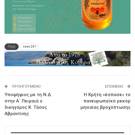
Πηγή
news247
ΠΡΟΗΓΟΎΜΕΝΟ
ΕΠΌΜΕΝΟ
Υποψήφιος με τη Ν.Δ.
Η Κρήτη «έσπασε» το
στην Α΄ Πειραιά ο
πανευρωπαϊκό ρεκόρ
δικηγόρος Κ. Τάσος
μηνιαίας βροχόπτωσης
Αβραντίνης