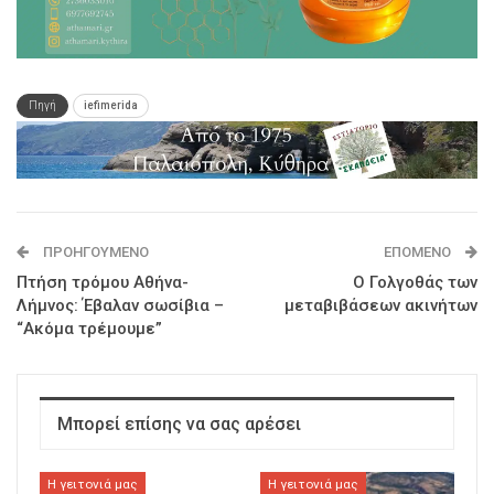
Πηγή
iefimerida
ΠΡΟΗΓΟΎΜΕΝΟ
ΕΠΌΜΕΝΟ
Πτήση τρόμου Αθήνα-
Ο Γολγοθάς των
Λήμνος: Έβαλαν σωσίβια –
μεταβιβάσεων ακινήτων
“Ακόμα τρέμουμε”
Μπορεί επίσης να σας αρέσει
Η γειτονιά μας
Η γειτονιά μας