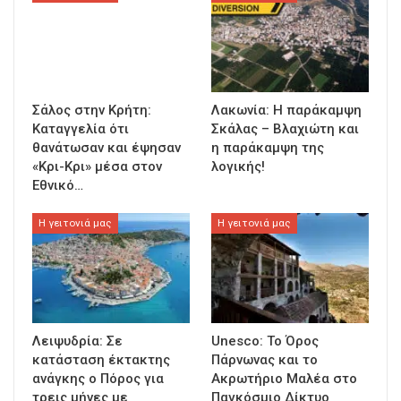
Σάλος στην Κρήτη:
Λακωνία: Η παράκαμψη
Καταγγελία ότι
Σκάλας – Βλαχιώτη και
θανάτωσαν και έψησαν
η παράκαμψη της
«Κρι-Κρι» μέσα στον
λογικής!
Εθνικό…
Η γειτονιά μας
Η γειτονιά μας
Λειψυδρία: Σε
Unesco: Το Όρος
κατάσταση έκτακτης
Πάρνωνας και το
ανάγκης ο Πόρος για
Ακρωτήριο Μαλέα στο
τρεις μήνες με
Παγκόσμιο Δίκτυο