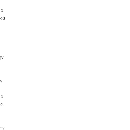
η
ία
ικά
ην
ν
μα
ς.
ι
την