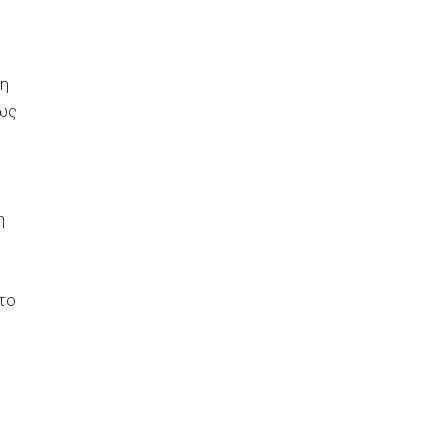
τη
 ως
η
το