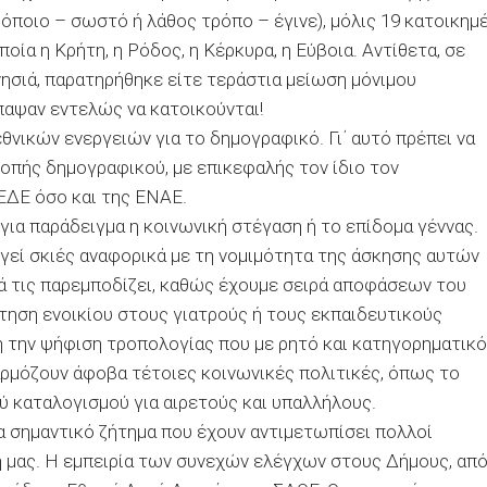
 όποιο – σωστό ή λάθος τρόπο – έγινε), μόλις 19 κατοικημ
οία η Κρήτη, η Ρόδος, η Κέρκυρα, η Εύβοια. Αντίθετα, σε
ησιά, παρατηρήθηκε είτε τεράστια μείωση μόνιμου
παψαν εντελώς να κατοικούνται!
θνικών ενεργειών για το δημογραφικό. Γι΄ αυτό πρέπει να
οπής δημογραφικού, με επικεφαλής τον ίδιο τον
ΕΔΕ όσο και της ΕΝΑΕ.
για παράδειγμα η κοινωνική στέγαση ή το επίδομα γέννας.
γεί σκιές αναφορικά με τη νομιμότητα της άσκησης αυτών
ά τις παρεμποδίζει, καθώς έχουμε σειρά αποφάσεων του
ότηση ενοικίου στους γιατρούς ή τους εκπαιδευτικούς
ή την ψήφιση τροπολογίας που με ρητό και κατηγορηματικό
αρμόζουν άφοβα τέτοιες κοινωνικές πολιτικές, όπως το
ύ καταλογισμού για αιρετούς και υπαλλήλους.
ένα σημαντικό ζήτημα που έχουν αντιμετωπίσει πολλοί
 μας. Η εμπειρία των συνεχών ελέγχων στους Δήμους, απ