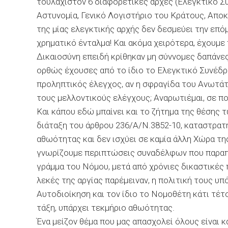
τουλάχιστον 6 διαφορετικές αρχές (Ελεγκτικό Συ
Αστυνομία, Γενικό Λογιστήριο του Κράτους, Αποκε
της μίας ελεγκτικής αρχής δεν δεσμεύει την επό
χρηματικό ένταλμα! Και ακόμα χειρότερα, έχουμ
Δικαιοσύνη επειδή κρίθηκαν μη σύννομες δαπάνες
ορθώς έχουσες από το ίδιο το Ελεγκτικό Συνέδρι
προληπτικός έλεγχος, αν η σφραγίδα του Ανωτά
τους μελλοντικούς ελέγχους; Αναρωτιέμαι, σε πο
Και κάπου εδώ μπαίνει και το ζήτημα της θέσης τ
διάταξη του άρθρου 236/Α/Ν.3852-10, καταστρα
αθωότητας και δεν ισχύει σε καμία άλλη Χώρα τη
γνωρίζουμε περιπτώσεις συναδέλφων που παραπέ
γράμμα του Νόμου, μετά από χρόνιες δικαστικές 
λεκές της αργίας παρέμειναν, η πολιτική τους υ
Αυτοδιοίκηση και τον ίδιο το Νομοθέτη κάτι τέτ
τάξη, υπάρχει τεκμήριο αθωότητας.
Ένα μείζον θέμα που μας απασχολεί όλους είναι 