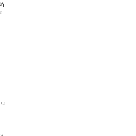
θή
αι
από
ον