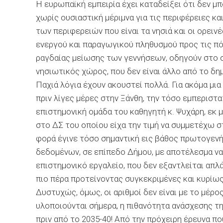
Η ευρωπαϊκή εμπειρία έχει καταδείξει ότι δεν μ
χωρίς ουσιαστική μέριμνα για τις περιφέρειες κ
των περιφερειών που είναι τα νησιά και οι ορει
ενεργού και παραγωγικού πληθυσμού προς τις πό
ραγδαίας μείωσης των γεννήσεων, οδηγούν στο 
νησιωτικός χώρος, που δεν είναι άλλο από το δη
Παχιά λόγια έχουν ακουστεί πολλά. Για ακόμα μια
πριν λίγες μέρες στην Ξάνθη, την τόσο εμπερισ
επιστημονική ομάδα του καθηγητή κ. Ψυχάρη, εκ 
στο ΔΣ του οποίου είχα την τιμή να συμμετέχω σ
φορά έγινε τόσο σημαντική εις βάθος πρωτογενή
δεδομένων, σε επίπεδο Δήμου, με αποτέλεσμα να
επιστημονικό εργαλείο, που δεν εξαντλείται απ
πιο πέρα προτείνοντας συγκεκριμένες και κυρίω
Δυστυχώς, όμως, οι αριθμοί δεν είναι με το μέρο
υλοποιούνται σήμερα, η πιθανότητα ανάσχεσης τ
πριν από το 2035-40! Από την πρόχειρη έρευνα που