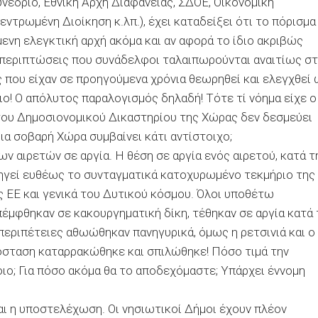
νέδριο, Εθνική Αρχή Διαφάνειας, ΣΔΟΕ, Οικονομική
ντρωμένη Διοίκηση κ.λπ.), έχει καταδείξει ότι το πόρισμα
μενη ελεγκτική αρχή ακόμα και αν αφορά το ίδιο ακριβώς
ε περιπτώσεις που συνάδελφοι ταλαιπωρούνται αναιτίως σ
 που είχαν σε προηγούμενα χρόνια θεωρηθεί και ελεγχθεί
ο! Ο απόλυτος παραλογισμός δηλαδή! Τότε τί νόημα είχε ο
του Δημοσιονομικού Δικαστηρίου της Χώρας δεν δεσμεύει
ια σοβαρή Χώρα συμβαίνει κάτι αντίστοιχο;
ων αιρετών σε αργία. Η θέση σε αργία ενός αιρετού, κατά τ
τηγεί ευθέως το συνταγματικά κατοχυρωμένο τεκμήριο της
ς ΕΕ και γενικά του Δυτικού κόσμου. Όλοι υποθέτω
μφθηκαν σε κακουργηματική δίκη, τέθηκαν σε αργία κατά 
περιπέτειες αθωώθηκαν πανηγυρικά, όμως η ρετσινιά και ο
πόσταση καταρρακώθηκε και σπιλώθηκε! Πόσο τιμά την
οιο; Για πόσο ακόμα θα το αποδεχόμαστε; Υπάρχει έννομη
και η υποστελέχωση. Οι νησιωτικοί Δήμοι έχουν πλέον