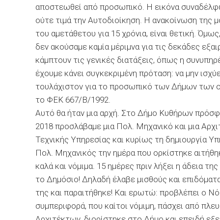
αποστεωθεί από προσωπικό. Η εικόνα συναδέλφω
ούτε τιμά την Αυτοδιοίκηση. Η ανακοίνωση της 
του αμετάθετου για 15 χρόνια, είναι θετική. Όμως
δεν ακούσαμε καμία μέριμνα για τις δεκάδες εξαι
κάμπτουν τις γενικές διατάξεις, όπως η συνυπηρ
έχουμε κάνει συγκεκριμένη πρόταση: να μην ισχύ
τουλάχιστον για το προσωπικό των Δήμων των ο
το ΦΕΚ 667/Β/1992.
Αυτό θα ήταν μια αρχή. Στο Δήμο Κυθήρων πρόσφα
2018 προσλάβαμε μια Πολ. Μηχανικό και μια Αρχι
Τεχνικής Υπηρεσίας και κυρίως τη δημιουργία Υ
Πολ. Μηχανικός την ημέρα που ορκίστηκε αιτήθη
καλά και νόμιμα. 15 ημέρες πριν λήξει η άδεια 
το Δημόσιο! Δηλαδή έλαβε μισθούς και επιδόματ
της και παραιτήθηκε! Και ερωτώ: προβλέπει ο Νό
συμπεριφορά, που καίτοι νόμιμη, πάσχει από πλε
Αρχιτέκτων, διορίστηκε στο Δήμο και επειδή εξ