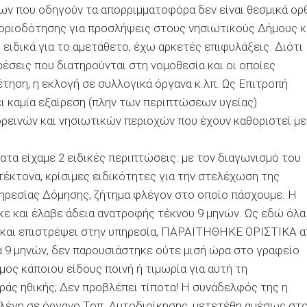
ν που οδηγούν τα απορριμματοφόρα δεν είναι θεσμικά ορ
μοριοδότησης για προσλήψεις στους νησιωτικούς Δήμους κ
, ειδικά για το αμετάθετο, έχω αρκετές επιφυλάξεις. Διότι
ρέσεις που διατηρούνται στη νομοθεσία και οι οποίες
έτηση, η εκλογή σε συλλογικά όργανα κ.λπ. Ως Επιτροπή
ει καμία εξαίρεση (πλην των περιπτώσεων υγείας)
ρεινών και νησιωτικών περιοχών που έχουν καθοριστεί με
τα είχαμε 2 ειδικές περιπτώσεις: με τον διαγωνισμό του
τέκτονα, κρίσιμες ειδικότητες για την στελέχωση της
πηρεσίας Δόμησης, ζήτημα φλέγον στο οποίο πάσχουμε. Η
κε και έλαβε άδεια ανατροφής τέκνου 9 μηνών. Ως εδώ όλα
της και επιστρέψει στην υπηρεσία, ΠΑΡΑΙΤΗΘΗΚΕ ΟΡΙΣΤΙΚΑ 
α 9 μηνών, δεν παρουσιάστηκε ούτε μισή ώρα στο γραφείο
μος κάποιου είδους ποινή ή τιμωρία για αυτή τη
υράς ηθικής; Δεν προβλέπει τίποτα! Η συνάδελφός της η
ελέγη σε όργανο Τοπ. Αυτοδιοίκησης, μετετέθη αμέσως στ