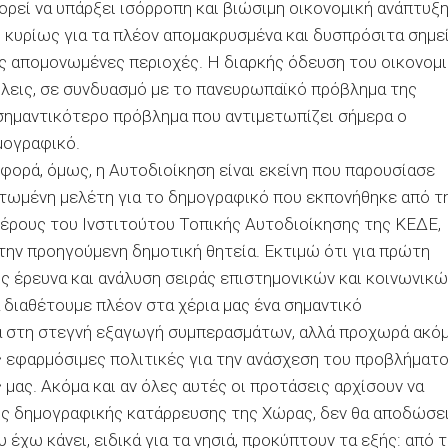
πορεί να υπάρξει ισόρροπη και βιώσιμη οικονομική ανάπτυξ
αι κυρίως για τα πλέον απομακρυσμένα και δυσπρόσιτα σημε
νές απομονωμένες περιοχές. Η διαρκής όδευση του οικονομ
λεις, σε συνδυασμό με το πανευρωπαϊκό πρόβλημα της
σημαντικότερο πρόβλημα που αντιμετωπίζει σήμερα ο
μογραφικό.
 φορά, όμως, η Αυτοδιοίκηση είναι εκείνη που παρουσίασε
τατωμένη μελέτη για το δημογραφικό που εκπονήθηκε από τ
μέρους του Ινστιτούτου Τοπικής Αυτοδιοίκησης της ΚΕΔΕ,
την προηγούμενη δημοτική θητεία. Εκτιμώ ότι για πρώτη
ς έρευνα και ανάλυση σειράς επιστημονικών και κοινωνικώ
 διαθέτουμε πλέον στα χέρια μας ένα σημαντικό
λά στη στεγνή εξαγωγή συμπερασμάτων, αλλά προχωρά ακό
ς εφαρμόσιμες πολιτικές για την ανάσχεση του προβλήματο
ς μας. Ακόμα και αν όλες αυτές οι προτάσεις αρχίσουν να
ης δημογραφικής κατάρρευσης της Χώρας, δεν θα αποδώσε
 έχω κάνει, ειδικά για τα νησιά, προκύπτουν τα εξής: από 