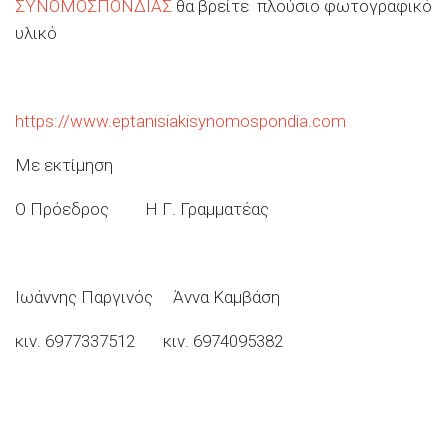
ΣΥΝΟΜΟΣΠΟΝΔΙΑΣ
θα βρείτε πλούσιο φωτογραφικό
υλικό
https://www.eptanisiakisynomospondia.com
Με εκτίμηση
Ο Πρόεδρος Η Γ. Γραμματέας
Ιωάννης Παργινός Άννα Καμβάση
κιν. 6977337512 κιν. 6974095382