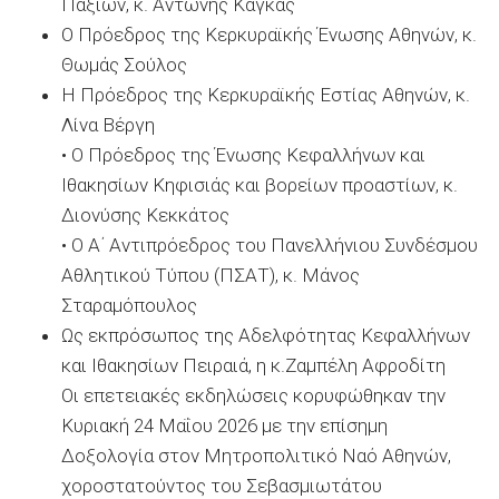
Παξίων, κ. Αντώνης Κάγκας
Ο Πρόεδρος της Κερκυραϊκής Ένωσης Αθηνών, κ.
Θωμάς Σούλος
Η Πρόεδρος της Κερκυραϊκής Εστίας Αθηνών, κ.
Λίνα Βέργη
• Ο Πρόεδρος της Ένωσης Κεφαλλήνων και
Ιθακησίων Κηφισιάς και βορείων προαστίων, κ.
Διονύσης Κεκκάτος
• Ο Α΄ Αντιπρόεδρος του Πανελλήνιου Συνδέσμου
Αθλητικού Τύπου (ΠΣΑΤ), κ. Μάνος
Σταραμόπουλος
Ως εκπρόσωπος της Αδελφότητας Κεφαλλήνων
και Ιθακησίων Πειραιά, η κ.Ζαμπέλη Αφροδίτη
Οι επετειακές εκδηλώσεις κορυφώθηκαν την
Κυριακή 24 Μαΐου 2026 με την επίσημη
Δοξολογία στον Μητροπολιτικό Ναό Αθηνών,
χοροστατούντος του Σεβασμιωτάτου