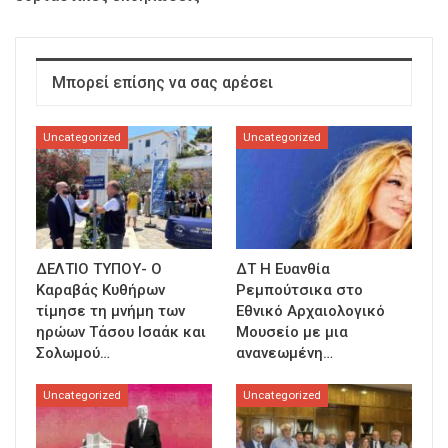
Μπορεί επίσης να σας αρέσει
Uncategorized
Uncategorized
ΔΕΛΤΙΟ ΤΥΠΟΥ- Ο
ΔΤ Η Ευανθία
Καραβάς Κυθήρων
Ρεμπούτσικα στο
τίμησε τη μνήμη των
Εθνικό Αρχαιολογικό
ηρώων Τάσου Ισαάκ και
Μουσείο με μια
Σολωμού…
ανανεωμένη…
Uncategorized
Uncategorized