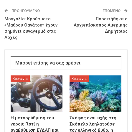
ΠΡΟΗΓΟΎΜΕΝΟ
ΕΠΌΜΕΝΟ
Μογγολία: Κρούσματα
Παραιτήθηκε ο
«Μαύρου Θανάτου» έχουν
Αρχιεπίσκοπος Αμερικής
σημάνει συναγερμό στις
Δημήτριος
Αρχές
Μπορεί επίσης να σας αρέσει
Κοινωνία
Κοινωνία
Η μεταρρύθμιση του
Σκάφος αναψυχής στη
νερού: Γιατί η
Σκόπελο λεηλατούσε
αναβάθμιση ΕΥΔΑΠ και
τον ελληνικό βυθό, η