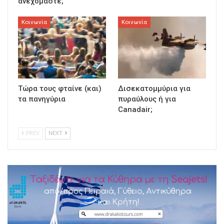
ανεχόμαστε;
Κοινωνία
Κοινωνία
Τώρα τους φταίνε (και)
Δισεκατομμύρια για
τα πανηγύρια
πυραύλους ή για
Canadair;
PREV
NEXT