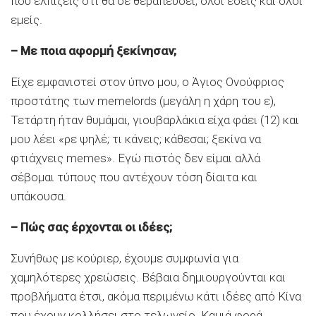
που ελπίζεις ότι θα σε θεραπεύσει, όλοι εσείς και όλοι
εμείς.
– Με ποια αφορμή ξεκίνησαν;
Είχε εμφανιστεί στον ύπνο μου, ο Άγιος Ονούφριος
προστάτης των memelords (μεγάλη η χάρη του ε),
Τετάρτη ήταν θυμάμαι, γιουβαρλάκια είχα φάει (12) και
μου λέει «ρε ψηλέ; τι κάνεις; κάθεσαι; ξεκίνα να
φτιάχνεις memes». Εγώ πιστός δεν είμαι αλλά
σέβομαι τύπους που αντέχουν τόση δίαιτα και
υπάκουσα.
– Πώς σας έρχονται οι ιδέες;
Συνήθως με κούριερ, έχουμε συμφωνία για
χαμηλότερες χρεώσεις. Βέβαια δημιουργούνται και
προβλήματα έτσι, ακόμα περιμένω κάτι ιδέες από Κίνα
που έχουν κολλήσει στο τελωνείο. Καμιά φορά