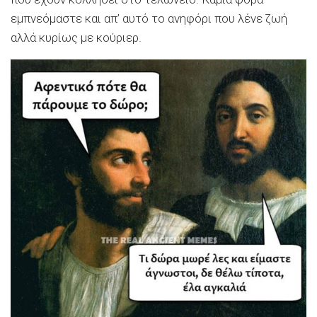
εμπνεόμαστε και απ’ αυτό το ανηφόρι που λένε ζωή
αλλά κυρίως με κούριερ.