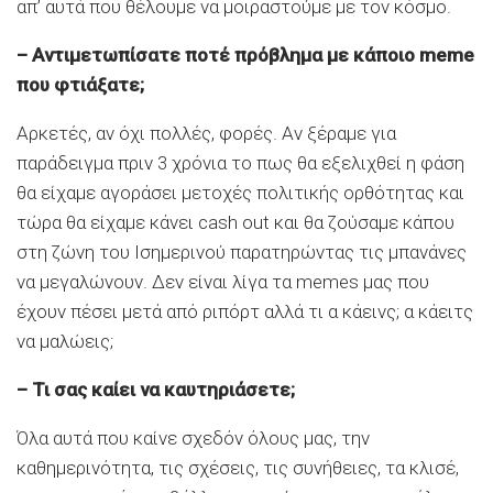
απ’ αυτά που θέλουμε να μοιραστούμε με τον κόσμο.
– Αντιμετωπίσατε ποτέ πρόβλημα με κάποιο meme
που φτιάξατε;
Αρκετές, αν όχι πολλές, φορές. Αν ξέραμε για
παράδειγμα πριν 3 χρόνια το πως θα εξελιχθεί η φάση
θα είχαμε αγοράσει μετοχές πολιτικής ορθότητας και
τώρα θα είχαμε κάνει cash out και θα ζούσαμε κάπου
στη ζώνη του Ισημερινού παρατηρώντας τις μπανάνες
να μεγαλώνουν. Δεν είναι λίγα τα memes μας που
έχουν πέσει μετά από ριπόρτ αλλά τι α κάεινς; α κάειτς
να μαλώεις;
– Τι σας καίει να καυτηριάσετε;
Όλα αυτά που καίνε σχεδόν όλους μας, την
καθημερινότητα, τις σχέσεις, τις συνήθειες, τα κλισέ,