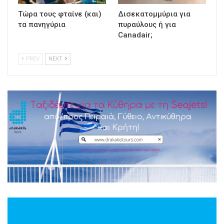
Τώρα τους φταίνε (και)
Δισεκατομμύρια για
τα πανηγύρια
πυραύλους ή για
Canadair;
PREV
NEXT