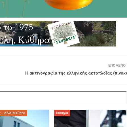
ΕΠΌΜΕΝΟ
Η ακτινογραφία της ελληνικής ακτοπλοΐας (πίνακ
 _ Δελτία Τύπου
Κύθηρα