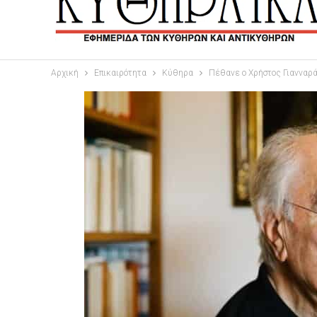
Αρχική
Επικαιρότητα
Κύθηρα
Πέθανε ο Χρήστος Γιανναρ