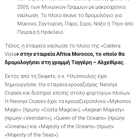
2005, των Μινωικών Γραμμών με μακροχρόνια
ναύλωση. Το πλοίο έκανε το δρομολόγιο για
Μύκονο, Σαντορίνη, Πάρο, Σύρο, Νάξο ή Τήνο από
Πειραιά ή Ηράκλειο.
Τέλος, η εταιρεία ναύλωσε το πλοίο της «Caldera
Vista
» στην εταιρεία Africa Morocco, το οποίο θα
δρομολογήσει στη γραμμή Ταγγέρη – Αλχεθίρας.
Εκτός από τη Seajets, ο κ. Ηλιόπουλος έχει
δημιουργήσει την εταιρεία κρουαζιέρας Neonyx
Cruises και διατηρεί επίσης στόλο φορτηγών πλοίων.
Η Neonyx Cruises έχει τα κρουαζιερόπλοια «Mykonos
Magic» (πρώην «Costa Magica»), «Aegean Majesty»
(πρώην «Veendam»), «Queen of the Oceans» (πρώην
«Oceana») και «Majesty of the Oceans» (πρώην
«Majesty of the Seas»).