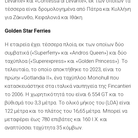
Levante» και «Contessa di Levante», εκ των οποίων τα
τέσσερα είναι δρομολογημένα από Πάτρα και Κυλλήνη
για Ζάκυνθο, Κεφαλονιά και Ιθάκη.
Golden Star Ferries
Η εταιρεία έχει τέσσερα πλοία, εκ των οποίων δύο
συμβατικά («Superferry» και «Andros Queen») και δύο
ταχύπλοα («Superexpress» και «Golden Princess»). Το
τελευταίο, το οποίο αποκτήθηκε το 2023, είναι το
πρώην «Gotlandia II», ένα ταχύπλοο Monohull που
κατασκευάστηκε στα ιταλικά ναυπηγεία της Fincantieri
το 2006. Η χωρητικότητά του είναι 6.554 GT και το
βύθισμά του 3,3 μέτρα. Το ολικό μήκος του (LOA) είναι
122 μέτρα και το πλάτος του 16,65 μέτρα. Μπορεί να
μεταφέρει έως 780 επιβάτες και 160 Ι.Χ. και
αναπτύσσει ταχύτητα 35 κόμβων.