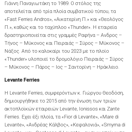
Γιάννη Παναγιωτάκη το 1989. Ο στόλος της
αποτελείται από τρία πλοία συμβατικού τύπου, τα
«Fast Ferries Andros», «Αικατερίνη Π.» και «Θεολόγος
Π.», καθώς και το ταχύπλοο «Thunder». Η εταιρεία
δραστηριοποιείται στις γραμμές Ραφήνα – Ανδρος –
Τήνος – Μύκονος και Πειραιάς – Σύρος – Μύκονος –
Νάξος. Από το καλοκαίρι του 2023 με το πλοίο
«Thunder» υλοποιεί το δρομολόγιο Πειραιάς – Σύρος
– Μύκονος – Πάρος – Ιος – Σαντορίνη – Ηράκλειο.
Levante Ferries
Η Levante Ferries, συμφερόντων κ. Γιώργου Θεοδόση,
δημιουργήθηκε το 2015 από την ένωση των τριών
ακτοπλοϊκών εταιρειών Levante, Ionissos και Zante
Ferries. Εχει έξι πλοία, τα «Fior di Levante», «Mare di
Levante», «Ανδρέας Κάλβος», «Κεφαλονιά», «Smyrna di