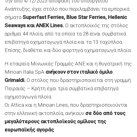
την από 4/12/2023 απόφαση του υπουργείου
Ανάπτυξης, έχει στόλο που περιλαμβάνει τα εμπορικά
σήματα
Superfast Ferries, Blue Star Ferries, Hellenic
Seaways και ANEK Lines.
Ο ακτοπλοϊκός της στόλος
αριθμεί 44 πλοία, από τα οποία τα 28 είναι συμβατικά
επιβατηγά οχηματαγωγά πλοία και τα 13 ταχύπλοα.
Επίσης, διαθέτει και δύο φορτηγά οχηματαγωγά πλοία.
Η εταιρεία Μινωικές Γραμμές ΑΝΕ και η θυγατρική της
Minoan Italia SpA
ανήκουν στον ιταλικό όμιλο
Grimaldi.
Ο στόλος που δραστηριοποιείται στη γραμμή
Πειραιάς – Κρήτη έχει τρία συμβατικά επιβατηγά
οχηματαγωγά πλοία.
Οι Attica και η Minoan Lines, που δραστηριοποιούνται
στην ελληνική ακτοπλοΐα, ανήκουν
σε δύο από τους
μεγαλύτερους ακτοπλοϊκούς ομίλους της
ευρωπαϊκής αγοράς
.