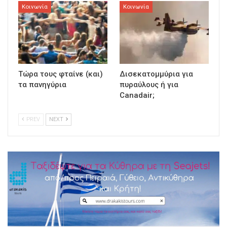
Κοινωνία
Κοινωνία
Τώρα τους φταίνε (και)
Δισεκατομμύρια για
τα πανηγύρια
πυραύλους ή για
Canadair;
PREV
NEXT