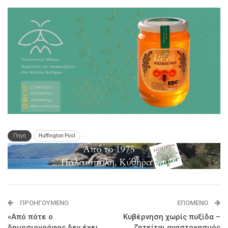
Πηγή
Huffington Post
ΠΡΟΗΓΟΎΜΕΝΟ
ΕΠΌΜΕΝΟ
«Από πότε ο
Κυβέρνηση χωρίς πυξίδα –
δημοσιογράφος δεν έχει
ζητείται αναστοχασμός