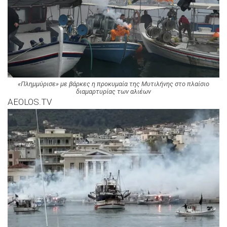
«Πλημμύρισε» με βάρκες η προκυμαία της Μυτιλήνης στο πλαίσιο
διαμαρτυρίας των αλιέων
AEOLOS.TV