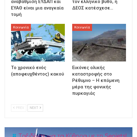
αναβάθμιση ΕΥΔΑΠ και
τον ελληνικό βυθό, η
ΕΥΑΘ είναι μια αναγκαία
ΔΕΟΣ κατέσχεσε…
τομή
Κοινωνία
Κοινωνία
Τo χρονικό ενός
Εικόνες ολικής
(αποφευχθέντος) κακού
καταστροφής στο
Ρέθυμνο – Η επόμενη
μέρα της φονικής
πυρκαγιάς
PREV
NEXT