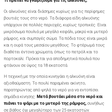
Τι πρέπει να γνωρίζουμε για τις αλκυόνες;
Οι αλκυόνες είναι διάσημες κυρίως για τις περίφημες
βουτιές τους στο νερό. Τα διάφορα είδη αλκυόνης
υπάρχουν σε πολλές περιοχές, κυρίως τροπικές. Είναι
μικρόσωμα πουλιά με μεγάλο κεφάλι, μακρύ και μυτερό
ράμφος, και συμπαγές σώμα. Τα πόδια τους είναι μικρά
και η ουρά τους μεσαίου μεγέθους. Το φτέρωμά τους
διαθέτει έντονα χρώματα, όπως το πετρόλ και το
πορτοκαλί. Πρόκειται για αποδημητικά πουλιά που
φτάνουν σε ύψος τα 18 εκατοστά.
Η τεχνική με την οποία κυνηγάει η αλκυόνη είναι
αξιοθαύμαστη. Το πουλί παραμένει ακίνητο,
παρατηρώντας από ψηλά το νερό για να εντοπίσει
σημάδια κίνησης.
Μετά βουτάει μέσα στο νερό και
πιάνει το ψάρι με το μυτερό της ράμφος,
συνήθως
σε βάθος όχι μεγαλύτερο των 25 εκατοστών.