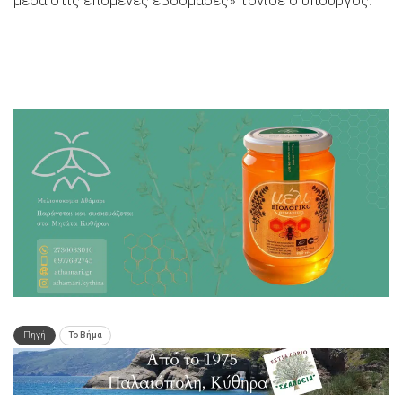
Πηγή
Το Βήμα