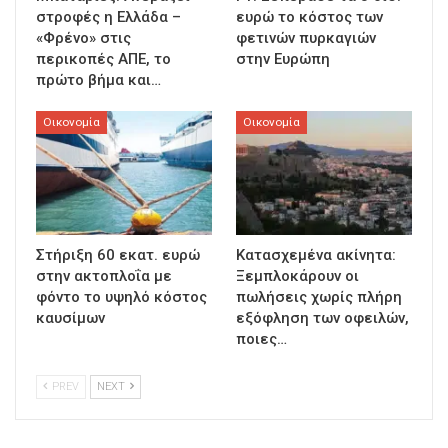
στροφές η Ελλάδα –
ευρώ το κόστος των
«Φρένο» στις
φετινών πυρκαγιών
περικοπές ΑΠΕ, το
στην Ευρώπη
πρώτο βήμα και…
Οικονομία
Οικονομία
Στήριξη 60 εκατ. ευρώ
Κατασχεμένα ακίνητα:
στην ακτοπλοΐα με
Ξεμπλοκάρουν οι
φόντο το υψηλό κόστος
πωλήσεις χωρίς πλήρη
καυσίμων
εξόφληση των οφειλών,
ποιες…
PREV
NEXT