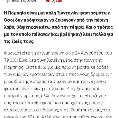
την
Δεκ 15, 2024
2,705
Η Πομπηία είναι μια πόλη ζωντανών φαντασμάτων.
Όσοι δεν πρόφτασαν να ξεφύγουν από την πύρινη
λάβα, θάφτηκαν κάτω από την τέφρα. Και ο τρόπος
με τον οποίο πέθαναν (και βρέθηκαν) λέει πολλά για
τις ζωές τους.
Φανταστείτε τη στιγμή εκείνη στις 24 Αυγούστου του
79 μ.Χ.: Είναι μια συνηθισμένη μέρα στην πόλη της
Πομπηίας. Είστε έξω για μια πρωινή βόλτα. Οι ρόδες
των αμαξών κροταλίζουν στους πέτρινους δρόμους, η
μυρωδιά της κοπριάς των αλόγων και του ψημένου
ψωμιού είναι πυκνή στον αέρα. Υπήρξαν μερικοί
σεισμοί νωρίτερα, αλλά δεν ανησυχείτε. Η σύζυγός
σας τρομάζει κάθε φορά που υπάρχει ένας μικρός
κλυδωνισμός του εδάφους, γιατί θυμάται τον μεγάλο
σεισμό του 62 μ.Χ. Αλλά είναι κάτι συνηθισμένο και όχι