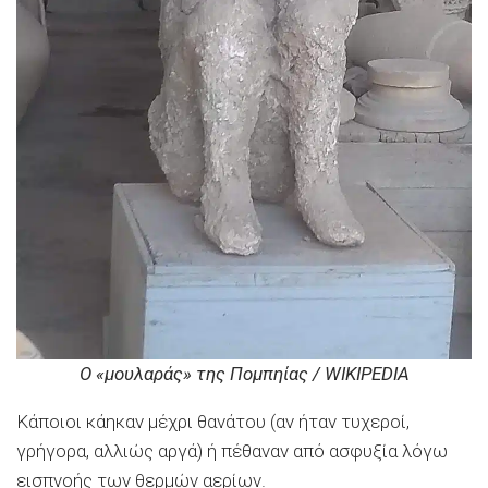
Ο «μουλαράς» της Πομπηίας / WIKIPEDIA
Κάποιοι κάηκαν μέχρι θανάτου (αν ήταν τυχεροί,
γρήγορα, αλλιώς αργά) ή πέθαναν από ασφυξία λόγω
εισπνοής των θερμών αερίων.