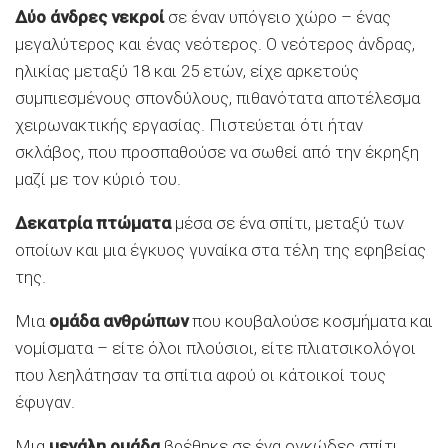
Δύο άνδρες νεκροί
σε έναν υπόγειο χώρο – ένας
μεγαλύτερος και ένας νεότερος. Ο νεότερος άνδρας,
ηλικίας μεταξύ 18 και 25 ετών, είχε αρκετούς
συμπιεσμένους σπονδύλους, πιθανότατα αποτέλεσμα
χειρωνακτικής εργασίας. Πιστεύεται ότι ήταν
σκλάβος, που προσπαθούσε να σωθεί από την έκρηξη
μαζί με τον κύριό του.
Δεκατρία πτώματα
μέσα σε ένα σπίτι, μεταξύ των
οποίων και μια έγκυος γυναίκα στα τέλη της εφηβείας
της.
Μια
ομάδα ανθρώπων
που κουβαλούσε κοσμήματα και
νομίσματα – είτε όλοι πλούσιοι, είτε πλιατσικολόγοι
που λεηλάτησαν τα σπίτια αφού οι κάτοικοί τους
έφυγαν.
Μια
μεγάλη ομάδα
βρέθηκε σε ένα ογκώδες σπίτι,