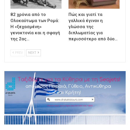
82 χρόνια από το
Πώς και γιατί τα
Ολοκαύτωμα των Ρομά:
γαλλικά έγιναν η
Η «ξεχασμένη»
γλώσσα της
γενοκτονία και η σφαγή
διπλωματίας για
της 2ας…
περισσότερο από δύο…
PREV
NEXT