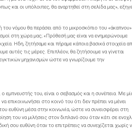
 όπως και οι υπόλοιπες, θα αναρτηθεί στη σελίδα μας», εξηγ
γή του νόμου θα περάσει από το μικροσκόπιο του «άκαπνου»
ισμοί στη χώρα μας; «Πρόθεσή μας είναι να ενημερώνουμε
χεία. Ηδη, ζητήσαμε και πήραμε κάποια βασικά στοιχεία α
υμε αυτές τις μέρες. Επιπλέον, θα ζητήσουμε να γίνεται
εγκτικών μηχανισμών ώστε να γνωρίζουμε την
ο εμπνευστής του, είναι ο σεβασμός και η συνέπεια. Με μί
να επικοινωνήσει στο κοινό του ότι δεν πρέπει να μένει
 του ευθύνη μέσα στην κοινωνία, ώστε να συνεισφέρει στη
ίηση του να μιλήσεις στον διπλανό σου όταν κάτι σε ενοχλ
 δική σου ευθύνη όταν το επιτρέπεις να συνεχίζεται χωρίς 