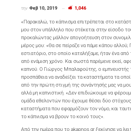
την
Φεβ 10, 2019
1,046
«Παρακαλώ, το κάπνισμα επιτρέπεται στο κατάστ
μου στον υπάλληλο που στέκεται στην είσοδο το
προκαλώντας μάλλον απογοήτευση στον συνομιλη
μέρος μου: «Θα σε πείραζε να πάμε κάπου αλλού; 
εστιατόριο, στο οποίο καταλήξαμε, ήταν ένα από 
από ενάμιση χρόνο. Και σωστά παρέμενε εκεί, α
καπνού. Ο Γιώργος Μπαλαφούτης, ο εμπνευστής τ
προσπάθεια να αναδείξει τα καταστήματα τα οποί
από την πρώτη στιγμή της συνάντησής μας να μου 
αλλά μη καπνιστική. «Δεν επιδιώκουμε να φέρουμ
ομάδα εθελοντών που έχουμε θέσει δύο στόχους:
καταστήματα που εφαρμόζουν τον νόμο, και ταυ
το κάπνισμα να βρουν το κοινό τους».
Από την ημέρα που το akapnos.gr ξεκίνησε να λε