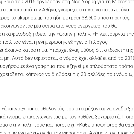
μβριο του 2016 εργαζόταν στη Νέα Υόρκη για τη Microsoft
α εταιρεία από την Αθήνα, γνωρίζει ότι για να πετύχει ένα
έρες το akapnos.gr, που ήδη μετράει 38.500 υποστηρικτές,
νακοινώνοντας μία σειρά από νέες ενέργειες που θα
τικά φιλόδοξη ιδέα: την «άκαπνη πόλη». «Η λειτουργία της
ο πρώτος είναι η ενημέρωση», εξηγεί ο Γιώργος
ι άκαπνο κατάστημα. Υπάρχει ένας μύθος ότι ο ιδιοκτήτης
ι μη. Αυτό δεν υφίσταται, ο νόμος έχει αλλάξει από το 201
ουργήσουμε ένα γράφημα, που εξηγεί με απλούστατο τρόπο
ρειάζεται κάποιος να διαβάσει τις 30 σελίδες του νόμου»,
 «άκαπνος» και οι εθελοντές του ετοιμάζονται να αναδείξο
άπνισμα, επικοινωνώντας με τον καθένα ξεχωριστά. Ποιο
όμο στην πόλη τους και ποιοι όχι; «Κάθε υποψήφιος θα έχε
αι» ή με ένα «όχι» αν θα τον εφαρμόσει. Ακόμη κι αν αποφύγ