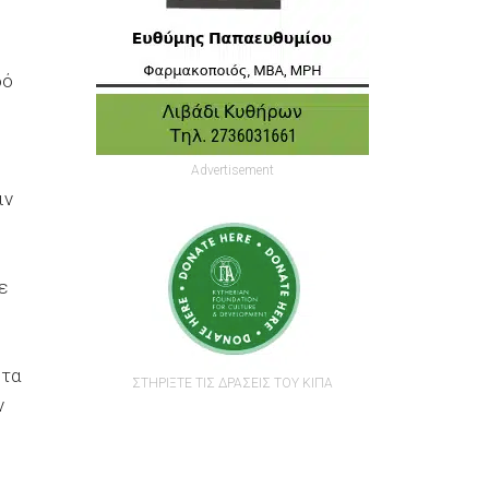
δό
Advertisement
ιν
ε
 τα
ΣΤΗΡΙΞΤΕ ΤΙΣ ΔΡΑΣΕΙΣ ΤΟΥ ΚΙΠΑ
ν