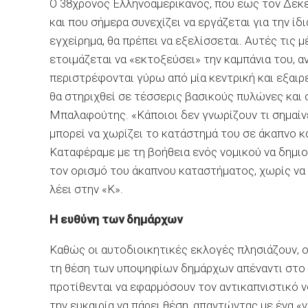
Ο 38χρονος Ελληνοαμερικανός, που έως τον Δεκέ
και που σήμερα συνεχίζει να εργάζεται για την ίδι
εγχείρημα, θα πρέπει να εξελίσσεται. Αυτές τις μ
ετοιμάζεται να «εκτοξεύσει» την καμπάνια του, α
περιστρέφονται γύρω από μία κεντρική και εξαιρε
θα στηριχθεί σε τέσσερις βασικούς πυλώνες και 
Μπαλαφούτης. «Κάποιοι δεν γνωρίζουν τι σημαίνε
μπορεί να χωρίζει το κατάστημά του σε άκαπνο κα
Καταφέραμε με τη βοήθεια ενός νομικού να δημι
τον ορισμό του άκαπνου καταστήματος, χωρίς να χ
λέει στην «Κ».
Η ευθύνη των δημάρχων
Καθώς οι αυτοδιοικητικές εκλογές πλησιάζουν, ο
τη θέση των υποψηφίων δημάρχων απέναντι στο κ
προτίθενται να εφαρμόσουν τον αντικαπνιστικό ν
την ευκαιρία να πάρει θέση, απαντώντας με ένα «ν