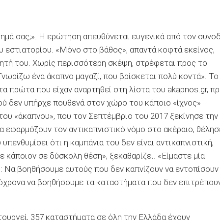
ημά σας;». Η ερώτηση απευθύνεται ευγενικά από τον συνο
υ εστιατορίου. «Μόνο στο βάθος», απαντά κοφτά εκείνος,
τή του. Χωρίς περισσότερη σκέψη, στρέφεται προς το
Γνωρίζω ένα άκαπνο μαγαζί, που βρίσκεται πολύ κοντά». Το
τα πρώτα που είχαν αναρτηθεί στη λίστα του akapnos.gr, πρ
φού δεν υπήρχε πουθενά στον χώρο του κάποιο «ίχνος»
ου «άκαπνου», που τον Σεπτέμβριο του 2017 ξεκίνησε την
α εφαρμόζουν τον αντικαπνιστικό νόμο στο ακέραιο, θέλησ
υπενθυμίσει ότι η καμπάνια του δεν είναι αντικαπνιστική,
ε κάποιον σε δύσκολη θέση», ξεκαθαρίζει. «Είμαστε μία
 Να βοηθήσουμε αυτούς που δεν καπνίζουν να εντοπίσουν
τόχρονα να βοηθήσουμε τα καταστήματα που δεν επιτρέπου
ιτουργεί, 357 καταστήματα σε όλη την Ελλάδα έχουν