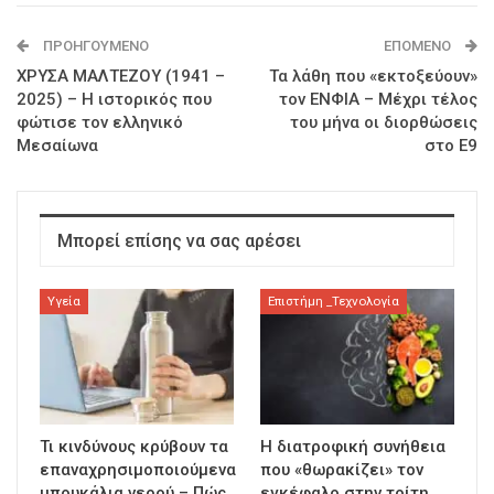
ΠΡΟΗΓΟΎΜΕΝΟ
ΕΠΌΜΕΝΟ
ΧΡΥΣΑ ΜΑΛΤΕΖΟΥ (1941 –
Τα λάθη που «εκτοξεύουν»
2025) – Η ιστορικός που
τον ΕΝΦΙΑ – Μέχρι τέλος
φώτισε τον ελληνικό
του μήνα οι διορθώσεις
Μεσαίωνα
στο Ε9
Μπορεί επίσης να σας αρέσει
Υγεία
Επιστήμη _Τεχνολογία
Τι κινδύνους κρύβουν τα
Η διατροφική συνήθεια
επαναχρησιμοποιούμενα
που «θωρακίζει» τον
μπουκάλια νερού – Πώς
εγκέφαλο στην τρίτη