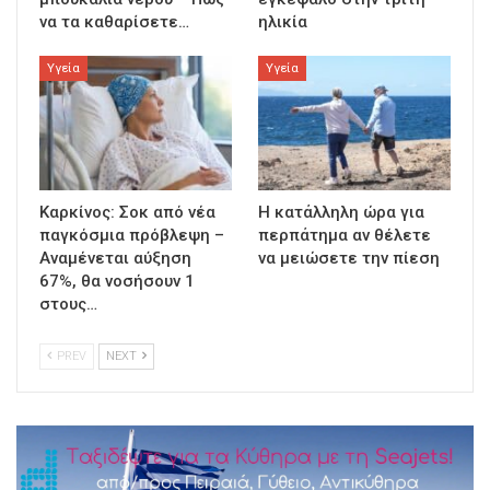
να τα καθαρίσετε…
ηλικία
Υγεία
Υγεία
Καρκίνος: Σοκ από νέα
Η κατάλληλη ώρα για
παγκόσμια πρόβλεψη –
περπάτημα αν θέλετε
Αναμένεται αύξηση
να μειώσετε την πίεση
67%, θα νοσήσουν 1
στους…
PREV
NEXT