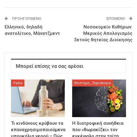
ΠΡΟΗΓΟΎΜΕΝΟ
ΕΠΌΜΕΝΟ
Ελληνικό, δηλαδή
Νοσοκομείο Κυθήρων:
ανατολίτικο, Μάνατζμεντ
Μερικός Απολογισμός
3ετούς θητείας Διοίκησης
Μπορεί επίσης να σας αρέσει
Υγεία
Επιστήμη _Τεχνολογία
Τι κινδύνους κρύβουν τα
Η διατροφική συνήθεια
επαναχρησιμοποιούμενα
που «θωρακίζει» τον
μπουκάλια νερού – Πώς
εγκέφαλο στην τρίτη