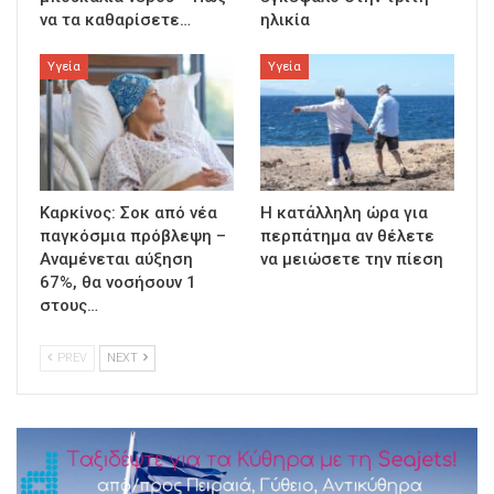
να τα καθαρίσετε…
ηλικία
Υγεία
Υγεία
Καρκίνος: Σοκ από νέα
Η κατάλληλη ώρα για
παγκόσμια πρόβλεψη –
περπάτημα αν θέλετε
Αναμένεται αύξηση
να μειώσετε την πίεση
67%, θα νοσήσουν 1
στους…
PREV
NEXT