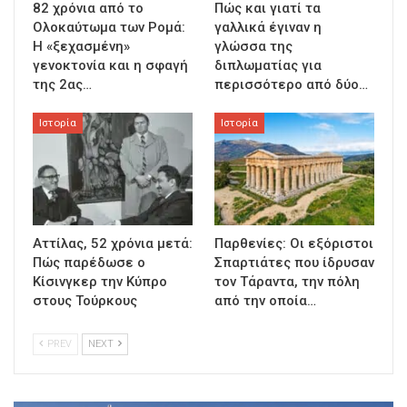
82 χρόνια από το
Πώς και γιατί τα
Ολοκαύτωμα των Ρομά:
γαλλικά έγιναν η
Η «ξεχασμένη»
γλώσσα της
γενοκτονία και η σφαγή
διπλωματίας για
της 2ας…
περισσότερο από δύο…
Ιστορία
Ιστορία
Αττίλας, 52 χρόνια μετά:
Παρθενίες: Οι εξόριστοι
Πώς παρέδωσε ο
Σπαρτιάτες που ίδρυσαν
Κίσινγκερ την Κύπρο
τον Τάραντα, την πόλη
στους Τούρκους
από την οποία…
PREV
NEXT