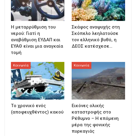
Η μεταρρύθμιση του
Σκάφος αναψυχής στη
νερού: Γιατί η
Σκόπελο λεηλατούσε
αναβάθμιση ΕΥΔΑΠ και
τον ελληνικό βυθό, η
ΕΥΑΘ είναι μια αναγκαία
ΔΕΟΣ κατέσχεσε…
τομή
Κοινωνία
Κοινωνία
Τo χρονικό ενός
Εικόνες ολικής
(αποφευχθέντος) κακού
καταστροφής στο
Ρέθυμνο – Η επόμενη
μέρα της φονικής
πυρκαγιάς