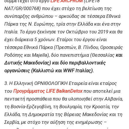
συμμετέχει στο έργο
LIFE ARCPROM
(LIFE18
NAT/GR/000768) που έχει στόχο τη βελτίωση της
συνύπαρξης ανθρώπου – αρκούδας σε τέσσερα Εθνικά
Πάρκα της N. Eυρώπης, τρία στην Ελλάδα και ένα στην
Ιταλία. To έργο ξεκίνησε τον Οκτώβριο του 2019 και θα
έχει διάρκεια 5 χρόνων. Εταίροι του έργου είναι
τέσσερα Εθνικά Πάρκα (Πρεσπών, Β. Πίνδου, Οροσειράς
Ροδόπης και Majella), δύο πανεπιστήμια (Θεσσαλίας
και
Δυτικής Μακεδονίας) και δύο περιβαλλοντικές
οργανώσεις (Καλλιστώ και WWF Iταλίας).
3. Η Ελληνική ΟΡΝΙΘΟΛΟΓΙΚΗ Εταιρεία είναι εταίρος
του
Προγράμματος LIFE BalkanDetox
που αποτελεί μια
πενταετή προσπάθεια που θα υλοποιηθεί στην Αλβανία,
τη Βοσνία-Ερζεγοβίνη, τη Βουλγαρία, την Κροατία, την
Ελλάδα, τη Δημοκρατία της Βόρειας Μακεδονίας και τη
Σερβία, με στόχο την αύξηση της ενημέρωσης –