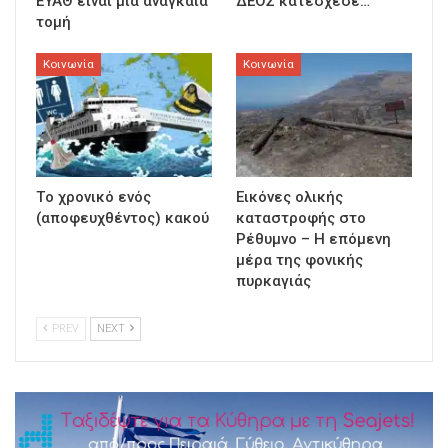
ΕΥΑΘ είναι μια αναγκαία
ΔΕΟΣ κατέσχεσε…
τομή
Κοινωνία
Κοινωνία
Τo χρονικό ενός
Εικόνες ολικής
(αποφευχθέντος) κακού
καταστροφής στο
Ρέθυμνο – Η επόμενη
μέρα της φονικής
πυρκαγιάς
PREV
NEXT