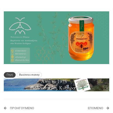
Πηγή
Business money
ΠΡΟΗΓΟΎΜΕΝΟ
ΕΠΌΜΕΝΟ