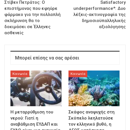
Στίβεν Πετράτος: Ο
Satisfactory
επιστήμονας που εφηύρε
underperformance*: Δυο
φάρμακο για την πολλαπλή
λέξεις-ακτινογραφία της
σκλήρυνση θα το
δημοσιοϋπαλληλικής
δοκιμάσει σε Έλληνες
αξιολόγησης
ασθενείς
Μπορεί επίσης να σας αρέσει
Κοινωνία
Κοινωνία
Η μεταρρύθμιση του
Σκάφος αναψυχής στη
νερού: Γιατί η
Σκόπελο λεηλατούσε
αναβάθμιση ΕΥΔΑΠ και
τον ελληνικό βυθό, η