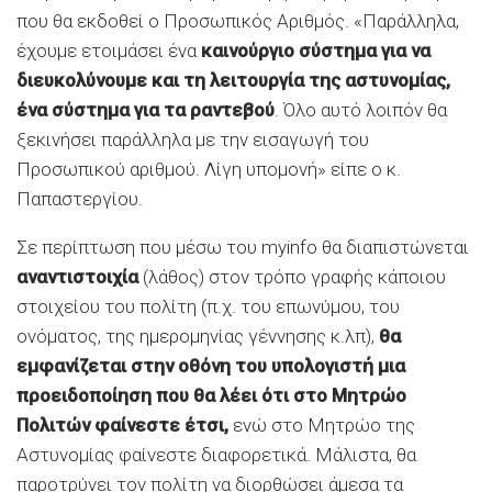
που θα εκδοθεί ο Προσωπικός Αριθμός. «Παράλληλα,
έχουμε ετοιμάσει ένα
καινούργιο σύστημα για να
διευκολύνουμε και τη λειτουργία της αστυνομίας,
ένα σύστημα για τα ραντεβού
. Όλο αυτό λοιπόν θα
ξεκινήσει παράλληλα με την εισαγωγή του
Προσωπικού αριθμού. Λίγη υπομονή» είπε ο κ.
Παπαστεργίου.
Σε περίπτωση που μέσω του myinfo θα διαπιστώνεται
αναντιστοιχία
(λάθος) στον τρόπο γραφής κάποιου
στοιχείου του πολίτη (π.χ. του επωνύμου, του
ονόματος, της ημερομηνίας γέννησης κ.λπ),
θα
εμφανίζεται στην οθόνη του υπολογιστή μια
προειδοποίηση που θα λέει ότι στο Μητρώο
Πολιτών φαίνεστε έτσι,
ενώ στο Μητρώο της
Αστυνομίας φαίνεστε διαφορετικά. Μάλιστα, θα
παροτρύνει τον πολίτη να διορθώσει άμεσα τα