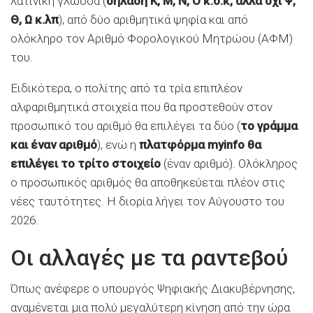
λατινική γλώσσα (
δηλαδή Κ, Μ, Ν, Ο κ.ο.κ, αλλά όχι Ψ,
Θ, Ω κ.λπ
), από δύο αριθμητικά ψηφία και από
ολόκληρο τον Αριθμό Φορολογικού Μητρώου (ΑΦΜ)
του.
Ειδικότερα, ο πολίτης από τα τρία επιπλέον
αλφαριθμητικά στοιχεία που θα προστεθούν στον
προσωπικό του αριθμό θα επιλέγει τα δύο (
το γράμμα
και έναν αριθμό
), ενώ η
πλατφόρμα myinfo θα
επιλέγει το τρίτο στοιχείο
(έναν αριθμό). Ολόκληρος
ο προσωπικός αριθμός θα αποθηκεύεται πλέον στις
νέες ταυτότητες. Η διορία λήγει τον Αύγουστο του
2026.
Οι αλλαγές με τα ραντεβού
Όπως ανέφερε ο υπουργός Ψηφιακής Διακυβέρνησης,
αναμένεται μια πολύ μεγαλύτερη κίνηση από την ώρα