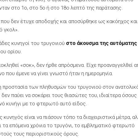
νταν στο 1ο, στο 5ο ή στο 18ο λεπτό της παράτασης.
ς που δεν έτυχε αποδοχής και αποσύρθηκε ως κακόηχος και
ό γκολ».
ιάδες κυνηγοί του τρυγονιού
στο άκουσμα της αυτόματης
ου ορίου.
οκληθεί «σοκ», δεν ήρθε απρόσμενα. Είχε προαναγγελθεί α
ο που έμενε να γίνει γνωστό ήταν η ημερομηνία.
τη προστασία των πληθυσμών του τρυγονιού στον ανατολικ
 δεν παύει να σοκάρει τους θιασώτες του, ιδιαίτερα όσους
νό κυνήγι με το φτερωτό αυτό είδος.
 κυνηγός είναι να πιάσουν τόπο τα διαχειριστικά μέτρα, α
αι τα επόμενα χρόνια το τρυγόνι, το εμβληματικό φτερωτό
αυτούς τους περιοριστικούς όρους.