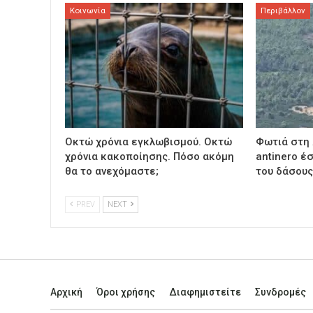
Κοινωνία
Περιβάλλον
Οκτώ χρόνια εγκλωβισμού. Οκτώ
Φωτιά στη 
χρόνια κακοποίησης. Πόσο ακόμη
antinero έ
θα το ανεχόμαστε;
του δάσου
PREV
NEXT
Αρχική
Όροι χρήσης
Διαφημιστείτε
Συνδρομές