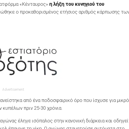
πλατφόρμα «Κένταυρος»
η λήξη του κυνηγιού του
ηρώθηκε ο προκαθορισμένος ετήσιος αριθμός κάρπωσης τω
Advertisement
ανείστηκα από ένα ποδοσφαιρικό όρο που ίσχυσε για μικρό
κυπέλων πριν 25-30 χρόνια.
αγώνας έληγε ισόπαλος στην κανονική διάρκεια και οδηγε
κολ έπαιρνε τη νίκη. Ο αγώνας σταματούσε αυτόματα στο