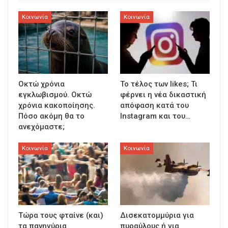
Κοινωνία
Κοινωνία
Οκτώ χρόνια
To τέλος των likes; Τι
εγκλωβισμού. Οκτώ
φέρνει η νέα δικαστική
χρόνια κακοποίησης.
απόφαση κατά του
Πόσο ακόμη θα το
Instagram και του…
ανεχόμαστε;
Κοινωνία
Κοινωνία
Τώρα τους φταίνε (και)
Δισεκατομμύρια για
τα πανηγύρια
πυραύλους ή για