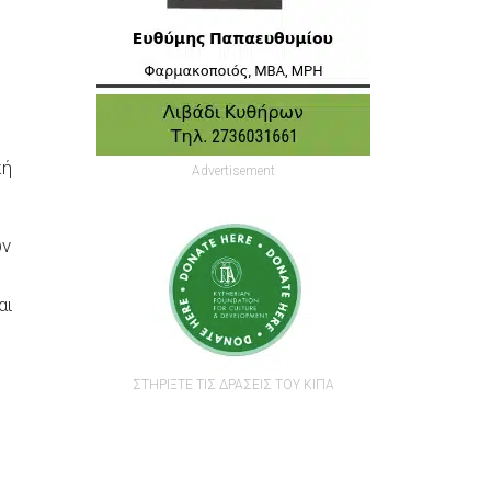
κή
Advertisement
ων
αι
ΣΤΗΡΙΞΤΕ ΤΙΣ ΔΡΑΣΕΙΣ ΤΟΥ ΚΙΠΑ