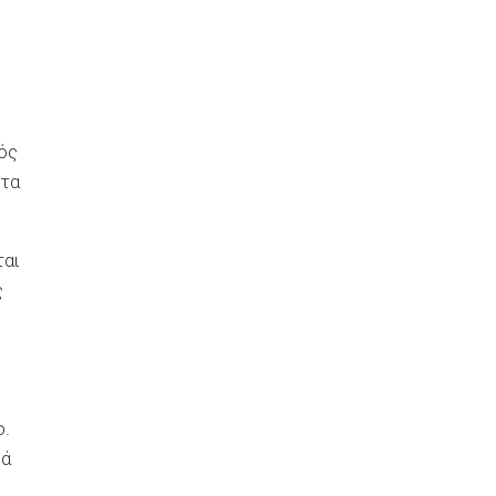
μός
 τα
ται
ς
ο.
ρά