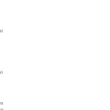
εί
μό
αι
αι