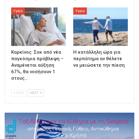
Υγεία
Υγεία
Καρκίνος: Σοκ από νέα
Η κατάλληλη ώρα για
παγκόσμια πρόβλεψη –
περπάτημα αν θέλετε
Αναμένεται αύξηση
να μειώσετε την πίεση
67%, θα νοσήσουν 1
στους…
PREV
NEXT