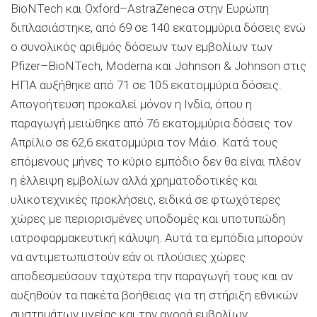
BioNTech και Oxford–AstraZeneca στην Ευρώπη
διπλασιάστηκε, από 69 σε 140 εκατομμύρια δόσεις ενώ
ο συνολικός αριθμός δόσεων των εμβολίων των
Pfizer–BioNTech, Moderna και Johnson & Johnson στις
ΗΠΑ αυξήθηκε από 71 σε 105 εκατομμύρια δόσεις.
Απογοήτευση προκαλεί μόνον η Ινδία, όπου η
παραγωγή μειώθηκε από 76 εκατομμύρια δόσεις τον
Απρίλιο σε 62,6 εκατομμύρια τον Μάιο. Κατά τους
επόμενους μήνες το κύριο εμπόδιο δεν θα είναι πλέον
η έλλειψη εμβολίων αλλά χρηματοδοτικές και
υλικοτεχνικές προκλήσεις, ειδικά σε φτωχότερες
χώρες με περιορισμένες υποδομές και υποτυπώδη
ιατροφαρμακευτική κάλυψη. Αυτά τα εμπόδια μπορούν
να αντιμετωπιστούν εάν οι πλούσιες χώρες
αποδεσμεύσουν ταχύτερα την παραγωγή τους και αν
αυξηθούν τα πακέτα βοήθειας για τη στήριξη εθνικών
συστημάτων υγείας και την αγορά εμβολίων.