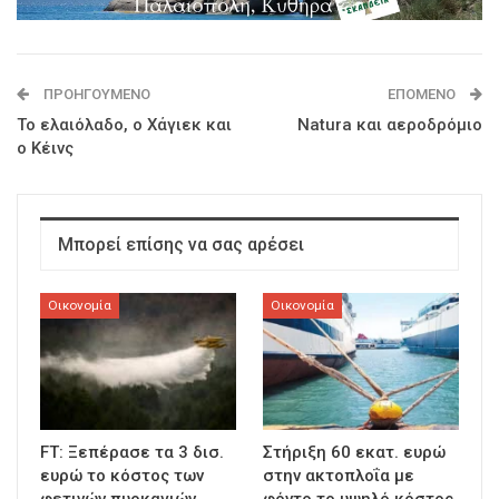
ΠΡΟΗΓΟΎΜΕΝΟ
ΕΠΌΜΕΝΟ
Το ελαιόλαδο, ο Χάγιεκ και
Natura και αεροδρόμιο
ο Κέινς
Μπορεί επίσης να σας αρέσει
Οικονομία
Οικονομία
FT: Ξεπέρασε τα 3 δισ.
Στήριξη 60 εκατ. ευρώ
ευρώ το κόστος των
στην ακτοπλοΐα με