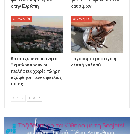
φετινών πυρκαγιών
φόντο το υψηλό κόστος
στην Ευρώπη
καυσίμων
Οικονομία
Οικονομία
Κατασχεμένα ακίνητα:
Παγκόσμια μάστιγα η
Ξεμπλοκάρουν οι
κλοπή χαλκού
πωλήσεις χωρίς πλήρη
εξόφληση των οφειλών,
ποιες…
PREV
NEXT