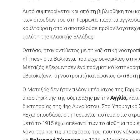
Αυτό συμπεραίνεται και από τη βιβλιοθήκη του κα
των σπουδών του στη Γερμανία, παρά τα αγγλοσα
κουλτούρα η οποία αποτελούσε προϊόν λογοτεχν
μελέτη της κλασικής Ελλάδας.
Ωστόσο, ήταν αντίθετος με τη ναζιστική νοοτροπ
«Times» στα Βαλκάνια, που είχε συνομιλίες στην 
Μεταξάς εξεφώνησεν ένα πραγματικό κατηγορητή
έβρισκε(ενν. τη νοοτροπία) καταφανώς αντίθετη μ
Ο Μεταξάς δεν ήταν πλέον υπέρμαχος της Γερμαν
υποστηρικτής της σύμπραξης με την
Αγγλία,
κάτι 
δικτατορίας της 4ης Αυγούστου. Στο Υπουργικό
«Έχω σπουδάσει στη Γερμανία, πίστευα στις στρ
μετά το 1915 έχω απέναντί των το αίσθημα που 
λόγο του και τις υποσχέσεις του, που τον γέλασε