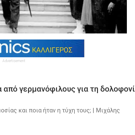
Advertisement
 από γερμανόφιλους για τη δολοφον
σίας και ποια ήταν η τύχη τους; | Μιχάλης