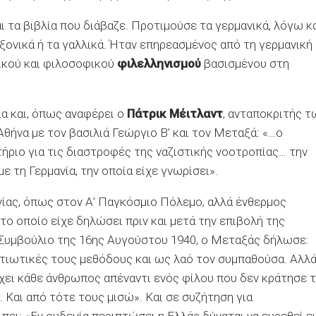
ι τα βιβλία που διάβαζε. Προτιμούσε τα γερμανικά, λόγω κ
ξονικά ή τα γαλλικά. Ήταν επηρεασμένος από τη γερμανική
ικού και φιλοσοφικού
φιλελληνισμού
βασισμένου στη
ία και, όπως αναφέρει ο
Πάτρικ Μέιτλαντ
, ανταποκριτής τ
Αθήνα με τον βασιλιά Γεώργιο Β’ και τον Μεταξά: «…ο
ριο για τις διαστροφές της ναζιστικής νοοτροπίας… την
ε τη Γερμανία, την οποία είχε γνωρίσει».
ίας, όπως στον Α’ Παγκόσμιο Πόλεμο, αλλά ένθερμος
το οποίο είχε δηλώσει πριν και μετά την επιβολή της
 Συμβούλιο της 16ης Αυγούστου 1940, ο Μεταξάς δήλωσε:
ατιωτικές τους μεθόδους και ως λαό τον συμπαθούσα. Αλλ
έχει κάθε άνθρωπος απέναντι ενός φίλου που δεν κράτησε 
. Και από τότε τους μισώ». Και σε συζήτηση για