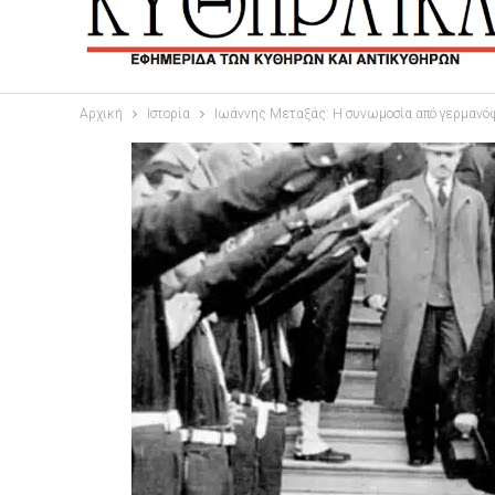
Αρχική
Ιστορία
Ιωάννης Μεταξάς: Η συνωμοσία από γερμανόφ