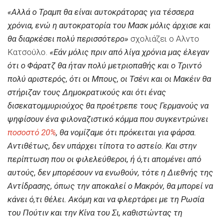
«Αλλά ο Τραμπ θα είναι αυτοκράτορας για τέσσερα
χρόνια, ενώ η αυτοκρατορία του Μασκ μόλις άρχισε και
θα διαρκέσει πολύ περισσότερο»
σχολιάζει ο Αλντο
Κατσούλο.
«Εάν μόλις πριν από λίγα χρόνια μας έλεγαν
ότι ο Φάρατζ θα ήταν πολύ μετριοπαθής και ο Τριντό
πολύ αριστερός, ότι οι Μπους, οι Τσένι και οι Μακέιν θα
στήριζαν τους Δημοκρατικούς και ότι ένας
δισεκατομμυριούχος θα προέτρεπε τους Γερμανούς να
ψηφίσουν ένα φιλοναζιστικό κόμμα που συγκεντρώνει
ποσοστό 20%
, θα νομίζαμε ότι πρόκειται για φάρσα.
Αντιθέτως, δεν υπάρχει τίποτα το αστείο. Και στην
περίπτωση που οι φιλελεύθεροι, ή ό,τι απομένει από
αυτούς, δεν μπορέσουν να ενωθούν, τότε η Διεθνής της
Αντίδρασης, όπως την αποκαλεί ο Μακρόν, θα μπορεί να
κάνει ό,τι θέλει. Ακόμη και να φλερτάρει με τη Ρωσία
του Πούτιν και την Κίνα του Σι, καθιστώντας τη