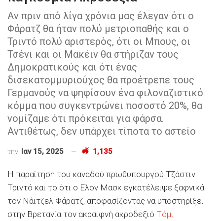
Αν πριν από λίγα χρόνια μας έλεγαν ότι ο
Φάρατζ θα ήταν πολύ μετριοπαθής και ο
Τριντό πολύ αριστερός, ότι οι Μπους, οι
Τσένι και οι Μακέιν θα στήριζαν τους
Δημοκρατικούς και ότι ένας
δισεκατομμυριούχος θα προέτρεπε τους
Γερμανούς να ψηφίσουν ένα φιλοναζιστικό
κόμμα που συγκεντρώνει ποσοστό 20%, θα
νομίζαμε ότι πρόκειται για φάρσα.
Αντιθέτως, δεν υπάρχει τίποτα το αστείο
την
Ιαν 15, 2025
1,135
Η παραίτηση του καναδού πρωθυπουργού Τζάστιν
Τριντό και το ότι ο Ελον Μασκ εγκατέλειψε ξαφνικά
τον Νάιτζελ Φάρατζ, αποφασίζοντας να υποστηρίξει
στην Βρετανία τον ακραιφνή ακροδεξιό
Τόμι