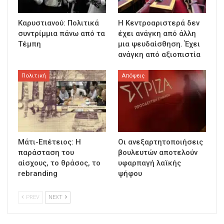
Καρυστιανού: Πολιτικά
Η Κεντροαριστερά δεν
συντρίμμια πάνω από τα
έχει ανάγκη από άλλη
Τέμπη
μια ψευδαίσθηση. Έχει
ανάγκη από αξιοπιστία
Πολιτική
Απόψεις
Μάτι-Επέτειος: Η
Οι ανεξαρτητοποιήσεις
παράσταση του
βουλευτών αποτελούν
αίσχους, το θράσος, το
υφαρπαγή λαϊκής
rebranding
ψήφου
PREV
NEXT