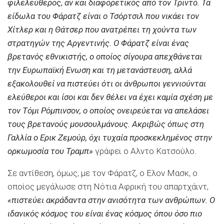
φιλελεύθερος, αν και διαφορετικός από τον Τριντό. Τα
είδωλα του Φάρατζ είναι ο Τσόρτσιλ που νικάει τον
Χίτλερ και η Θάτσερ που ανατρέπει τη χούντα των
στρατηγών της Αργεντινής. Ο Φάρατζ είναι ένας
βρετανός εθνικιστής, ο οποίος σίγουρα απεχθάνεται
την Ευρωπαϊκή Ενωση και τη μετανάστευση, αλλά
εξακολουθεί να πιστεύει ότι οι άνθρωποι γεννιούνται
ελεύθεροι και ίσοι και δεν θέλει να έχει καμία σχέση με
τον Τόμι Ρόμπινσον, ο οποίος ονειρεύεται να απελάσει
τους βρετανούς μουσουλμάνους. Ακριβώς όπως στη
Γαλλία ο Ερικ Ζεμούρ, όχι τυχαία προσκεκλημένος στην
ορκωμοσία του Τραμπ»
γράφει ο Αλντο Κατσούλο.
Σε αντίθεση, όμως, με τον Φάρατζ, ο Ελον Μασκ, ο
οποίος μεγάλωσε στη Νότια Αφρική του απαρτχάιντ,
«πιστεύει ακράδαντα στην ανισότητα των ανθρώπων. Ο
ιδανικός κόσμος του είναι ένας κόσμος όπου όσο πιο