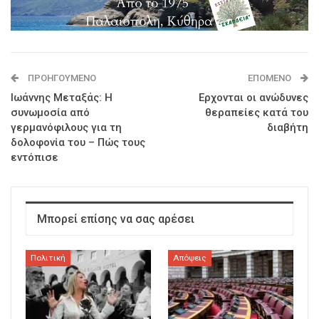
ΠΡΟΗΓΟΎΜΕΝΟ
ΕΠΌΜΕΝΟ
Ιωάννης Μεταξάς: Η
Ερχονται οι ανώδυνες
συνωμοσία από
θεραπείες κατά του
γερμανόφιλους για τη
διαβήτη
δολοφονία του – Πώς τους
εντόπισε
Μπορεί επίσης να σας αρέσει
Πολιτική
Απόψεις