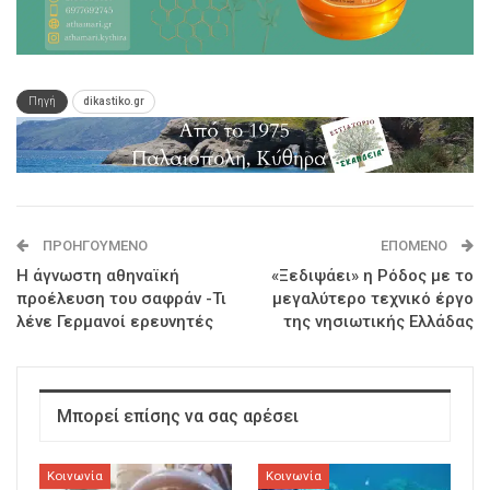
Πηγή
dikastiko.gr
ΠΡΟΗΓΟΎΜΕΝΟ
ΕΠΌΜΕΝΟ
Η άγνωστη αθηναϊκή
«Ξεδιψάει» η Ρόδος με το
προέλευση του σαφράν -Τι
μεγαλύτερο τεχνικό έργο
λένε Γερμανοί ερευνητές
της νησιωτικής Ελλάδας
Μπορεί επίσης να σας αρέσει
Κοινωνία
Κοινωνία