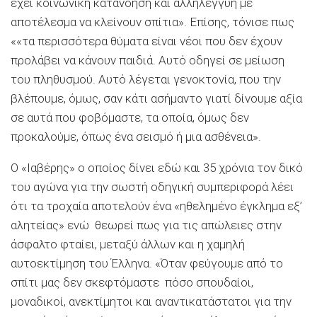
έχει κοινωνική κατανόηση και αλληλεγγύη με
αποτέλεσμα να κλείνουν σπίτια». Επίσης, τόνισε πως
««τα περισσότερα θύματα είναι νέοι που δεν έχουν
προλάβει να κάνουν παιδιά. Αυτό οδηγεί σε μείωση
του πληθυσμού. Αυτό λέγεται γενοκτονία, που την
βλέπουμε, όμως, σαν κάτι ασήμαντο γιατί δίνουμε αξία
σε αυτά που φοβόμαστε, τα οποία, όμως δεν
προκαλούμε, όπως ένα σεισμό ή μια ασθένεια».
Ο «Ιαβέρης» ο οποίος δίνει εδώ και 35 χρόνια τον δικό
του αγώνα για την σωστή οδηγική συμπεριφορά λέει
ότι τα τροχαία αποτελούν ένα «ηθελημένο έγκλημα εξ’
αλητείας» ενώ θεωρεί πως για τις απώλειες στην
άσφαλτο φταίει, μεταξύ άλλων και η χαμηλή
αυτοεκτίμηση του Έλληνα. «Όταν φεύγουμε από το
σπίτι μας δεν σκεφτόμαστε πόσο σπουδαίοι,
μοναδικοί, ανεκτίμητοι και αναντικατάστατοι για την