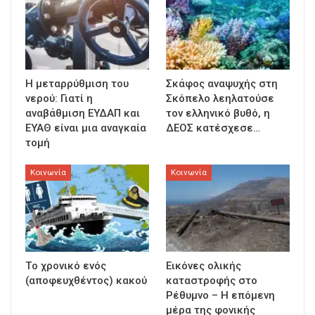
Η μεταρρύθμιση του
Σκάφος αναψυχής στη
νερού: Γιατί η
Σκόπελο λεηλατούσε
αναβάθμιση ΕΥΔΑΠ και
τον ελληνικό βυθό, η
ΕΥΑΘ είναι μια αναγκαία
ΔΕΟΣ κατέσχεσε…
τομή
Κοινωνία
Κοινωνία
Τo χρονικό ενός
Εικόνες ολικής
(αποφευχθέντος) κακού
καταστροφής στο
Ρέθυμνο – Η επόμενη
μέρα της φονικής