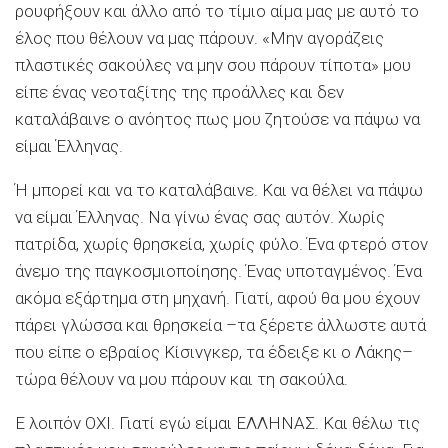
ρουφήξουν και άλλο από το τίμιο αίμα μας με αυτό το
έλος που θέλουν να μας πάρουν. «Μην αγοράζεις
πλαστικές σακούλες να μην σου πάρουν τίποτα» μου
είπε ένας νεοταξίτης της προάλλες και δεν
καταλάβαινε ο ανόητος πως μου ζητούσε να πάψω να
είμαι Έλληνας.
Ή μπορεί και να το καταλάβαινε. Και να θέλει να πάψω
να είμαι Έλληνας. Να γίνω ένας σας αυτόν. Χωρίς
πατρίδα, χωρίς θρησκεία, χωρίς φύλο. Ένα φτερό στον
άνεμο της παγκοσμιοποίησης. Ένας υποταγμένος. Ένα
ακόμα εξάρτημα στη μηχανή. Γιατί, αφού θα μου έχουν
πάρει γλώσσα και θρησκεία –τα ξέρετε άλλωστε αυτά
που είπε ο εβραίος Κίσινγκερ, τα έδειξε κι ο Λάκης–
τώρα θέλουν να μου πάρουν και τη σακούλα.
Ε λοιπόν ΟΧΙ. Γιατί εγώ είμαι ΕΛΛΗΝΑΣ. Και θέλω τις