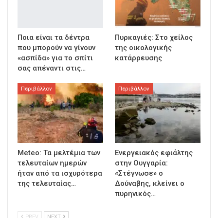
Ποια είναι τα δέντρα
Πυρκαγιές: Στο χείλος
που μπορούν να γίνουν
της οικολογικής
«ασπίδα» για το σπίτι
κατάρρευσης
σας απέναντι στις…
Περιβάλλον
Περιβάλλον
Meteo: Τα μελτέμια των
Ενεργειακός εφιάλτης
τελευταίων ημερών
στην Ουγγαρία:
ήταν από τα ισχυρότερα
«Στέγνωσε» ο
της τελευταίας…
Δούναβης, κλείνει ο
πυρηνικός…
PREV
NEXT