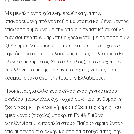
Με μεγάλη ανησυχία ενημερώθηκα για την,
υπαγορευμένη από νεοταξίτικα ντόπια και ξένα κέντρα,
απόφαση σύμφωνα με την οποία η πλαστική σακούλα
των σούπερ των μάρκετ θα χρεώνεται με το ποσό των
0,04 ευρώ. Μια απόφαση που –και αυτή– στόχο έχει
την ιδιοσυστασία του λαού μας (όπως πολύ ωραία θα
έλεγε ο μακαριστός Χριστόδουλος), στόχο έχει τον
αφελληνισμό αυτής της ανυπόταχτης γωνιάς του
κόσμου, στόχο έχει την ίδια την Ελλάδα μας!
Πρόκειται για άλλο ένα σκέλος ενός γενικότερου
σκεδίου (παρακαλώ, όχι «σχεδίου») που, αν θυμάστε,
ξεκίνησε με την ελεεινή προσπάθεια της κόρης του
αμερικάνου (τυχαίο;) υποκριτή Γουίλ Σμιθ να
αφελληνίσει μια παραλία στους Παξούς αφαιρώντας
από αυτήν το πιο ελληνικό από τα στοιχεία της: την