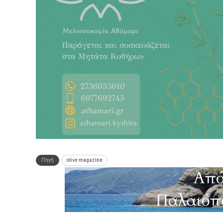
Πηγή
οlive magazine