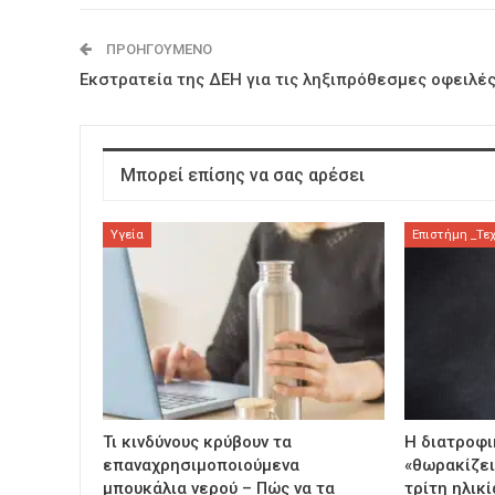
ΠΡΟΗΓΟΎΜΕΝΟ
Εκστρατεία της ΔΕΗ για τις ληξιπρόθεσμες οφειλέ
Μπορεί επίσης να σας αρέσει
Υγεία
Επιστήμη _Τε
Τι κινδύνους κρύβουν τα
Η διατροφι
επαναχρησιμοποιούμενα
«θωρακίζει
μπουκάλια νερού – Πώς να τα
τρίτη ηλικί