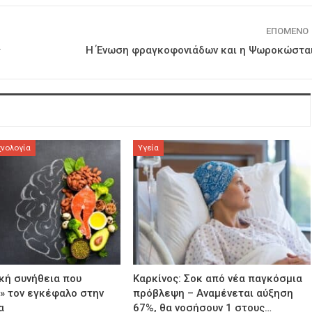
ΕΠΌΜΕΝΟ
ς
Η Ένωση φραγκοφονιάδων και η Ψωροκώστα
χνολογία
Υγεία
κή συνήθεια που
Καρκίνος: Σοκ από νέα παγκόσμια
» τον εγκέφαλο στην
πρόβλεψη – Αναμένεται αύξηση
α
67%, θα νοσήσουν 1 στους…