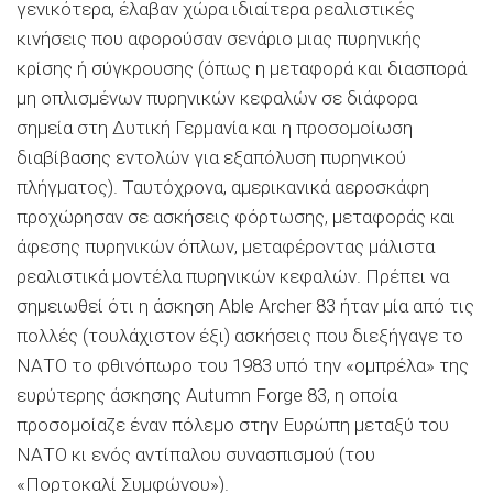
γενικότερα, έλαβαν χώρα ιδιαίτερα ρεαλιστικές
κινήσεις που αφορούσαν σενάριο μιας πυρηνικής
κρίσης ή σύγκρουσης (όπως η μεταφορά και διασπορά
μη οπλισμένων πυρηνικών κεφαλών σε διάφορα
σημεία στη Δυτική Γερμανία και η προσομοίωση
διαβίβασης εντολών για εξαπόλυση πυρηνικού
πλήγματος). Ταυτόχρονα, αμερικανικά αεροσκάφη
προχώρησαν σε ασκήσεις φόρτωσης, μεταφοράς και
άφεσης πυρηνικών όπλων, μεταφέροντας μάλιστα
ρεαλιστικά μοντέλα πυρηνικών κεφαλών. Πρέπει να
σημειωθεί ότι η άσκηση Able Archer 83 ήταν μία από τις
πολλές (τουλάχιστον έξι) ασκήσεις που διεξήγαγε το
ΝΑΤΟ το φθινόπωρο του 1983 υπό την «ομπρέλα» της
ευρύτερης άσκησης Autumn Forge 83, η οποία
προσομοίαζε έναν πόλεμο στην Ευρώπη μεταξύ του
ΝΑΤΟ κι ενός αντίπαλου συνασπισμού (του
«Πορτοκαλί Συμφώνου»).