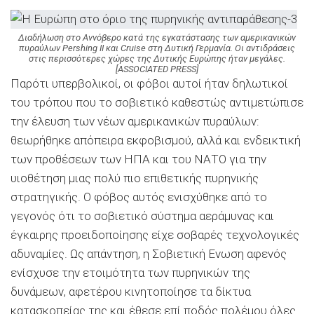
Διαδήλωση στο Αννόβερο κατά της εγκατάστασης των αμερικανικών
πυραύλων Pershing II και Cruise στη Δυτική Γερμανία. Οι αντιδράσεις
στις περισσότερες χώρες της Δυτικής Ευρώπης ήταν μεγάλες.
[ASSOCIATED PRESS]
Παρότι υπερβολικοί, οι φόβοι αυτοί ήταν δηλωτικοί
του τρόπου που το σοβιετικό καθεστώς αντιμετώπισε
την έλευση των νέων αμερικανικών πυραύλων:
θεωρήθηκε απόπειρα εκφοβισμού, αλλά και ενδεικτική
των προθέσεων των ΗΠΑ και του ΝΑΤΟ για την
υιοθέτηση μιας πολύ πιο επιθετικής πυρηνικής
στρατηγικής. Ο φόβος αυτός ενισχύθηκε από το
γεγονός ότι το σοβιετικό σύστημα αεράμυνας και
έγκαιρης προειδοποίησης είχε σοβαρές τεχνολογικές
αδυναμίες. Ως απάντηση, η Σοβιετική Ενωση αφενός
ενίσχυσε την ετοιμότητα των πυρηνικών της
δυνάμεων, αφετέρου κινητοποίησε τα δίκτυα
κατασκοπείας της και έθεσε επί ποδός πολέμου όλες