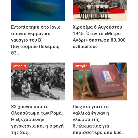
Εντοπίστηκε στο Ιόνιο
Χιροσίμα 6 Αυγούστου
σπάνιο γερμανικό
1945: Όταν το «Μικρό
ναυάγιο του Β’
Αγόρι» σκότωσε 80.000
Παγκοσμίου Πολέμου,
ανθρώπους
83…
Ιστορία
Ιστορία
82 χρόνια από το
Πώς και γιατί τα
Ολοκαύτωμα των Ρομά:
γαλλικά έγιναν η
Η «ξεχασμένη»
γλώσσα της
γενοκτονία και η σφαγή
διπλωματίας για
της 2ας…
περισσότερο από δύο…