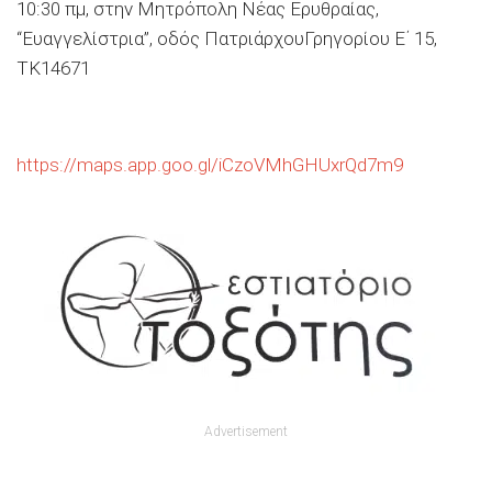
10:30
πμ
, στην Μητρόπολη Νέας Ερυθραίας,
“Ευαγγελίστρια”, οδός
Πατριάρχου
Γρηγορίου Ε
΄
15,
ΤΚ14671
https://maps.app.goo.gl/iCzoVMhGHUxrQd7m9
Advertisement