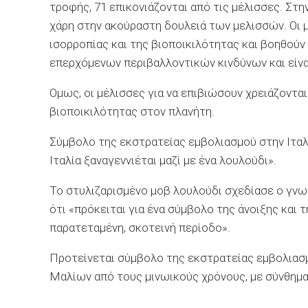
τροφής, 71 επικονιάζονται από τις μέλισσες. Στ
χάρη στην ακούραστη δουλειά των μελισσών. Οι μ
ισορροπίας και της βιοποικιλότητας και βοηθού
επερχόμενων περιβαλλοντικών κινδύνων και είναι
Ομως, οι μέλισσες για να επιβιώσουν χρειάζοντα
βιοποικιλότητας στον πλανήτη.
Σύμβολο της εκστρατείας εμβολιασμού στην Ιταλί
Ιταλία ξαναγεννιέται μαζί με ένα λουλούδι».
Το στυλιζαρισμένο μοβ λουλούδι σχεδίασε ο γνω
ότι «πρόκειται για ένα σύμβολο της άνοιξης και 
παρατεταμένη, σκοτεινή περίοδο».
Προτείνεται σύμβολο της εκστρατείας εμβολιασμ
Μαλίων από τους μινωικούς χρόνους, με σύνθημα