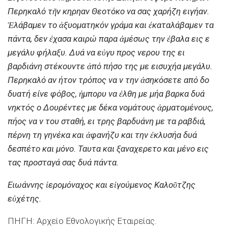
Περηκαλό τῆν κηρηαν Θεοτόκο να σας χαρήζη ειγήαν.
Ἐλάβαμεν το ἀξυοματηκόν γράμα και ἐκαταλάβαμεν τα
πάντα, δεν ἐχασα καιρώ παρα ἀμέσως την ἐβαλα εις ε
μεγάλυ φήλαξυ. Δυά να εὐγυ προς νερου της ει
βαρδιάνη στέκουντε ἀπό πήσο της με εισυχήα μεγάλυ.
Περηκαλό αν ήτον τρόπος να ν την ἀσηκόσετε από δο
δυατή είνε φόβος, ἠμπορυ να ἐλθη με μήα βαρκα δυά
νηκτός ο Δουρέντες με δέκα νομάτους ἀρματομένους,
πήος να ν του σταθή, ει τρης βαρδυάνη με τα ραβδιά,
πέρνη τη γηνέκα και ἀφανήζυ και την ἐκλυσήα δυά
δεσπέτο και μόνο. Ταυτα και ξαναχερετο και μένο εις
τας προσταγά σας δυά πάντα.
Ειωάννης ἰερομόναχος και εἰγούμενος Καλοῦτζης
εὐχέτης.
ΠΗΓΗ: Αρχείο Εθνολογικής Εταιρείας.