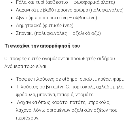
Γάλα και τυρί (ασβέστιο – φωσφορικά άλατα)
Λαχανικά με βαθύ πράσινο χρώμα (πολυφαινόλες)
Αβγό (φωσφοπρωτεΐνη – αλβουμίνη)
Δημητριακά (φυτικές ίνες)
Σπανάκι (πολυφαινόλες – οξαλικό οξύ)
Τι ενισχύει την απορρόφησή του
Οι τροφές αυτές ονομάζονται προωθητές σιδήρου.
Ανάμεσά τους είναι:
Τροφές πλούσιες σε σίδηρο: συκώτι, κρέας, ψάρι.
Πλούσιες σε βιταμίνη C: πορτοκάλι, αχλάδι, μήλο,
φράουλα, μπανάνα, πιπεριά, ντομάτα.
Λαχανικά όπως καρότο, πατάτα, μπρόκολο,
λάχανο, λόγω ορισμένων οξαλικών οξέων που
περιέχουν.