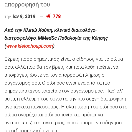
απορρόφησή του
την
Ιαν 9, 2019
778
Από την Κλειώ Χούπη, κλινικό διαιτολόγο-
διατροφολόγο, ΜMedSc Παθολογία της Κύησης
(
www.kleiochoupi.com
)
Ξέρεις πόσο σημαντικός είναι ο σίδηρος για το σώμα
σου, αλλά πού θα τον βρεις και ποια λάθη πρέπει να
αποφύγεις ώστε να τον απορροφά πλήρως ο
οργανισμός σου; Ο σίδηρος είναι ένα από τα πιο
σημαντικά ιχνοστοιχεία στον οργανισμό μας. Παρ’ όλ’
αυτά, η έλλειψή του συνιστά την πιο συχνή διατροφική
ανεπάρκεια παγκοσμίως. Η ελάττωση του σιδήρου στο
σώμα ονομάζεται σιδηροπενία και πρέπει να
αντιμετωπίζεται εγκαίρως, αφού μπορεί να οδηγήσει
σε σιδηροπενική αναιμία.