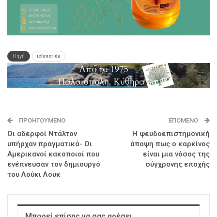
Πηγή
iefimerida
ΠΡΟΗΓΟΎΜΕΝΟ
ΕΠΌΜΕΝΟ
Οι αδερφοί Ντάλτον
Η ψευδοεπιστημονική
υπήρχαν πραγματικά- Οι
άποψη πως ο καρκίνος
Αμερικανοί κακοποιοί που
είναι μια νόσος της
ενέπνευσαν τον δημιουργό
σύγχρονης εποχής
του Λούκι Λουκ
Μπορεί επίσης να σας αρέσει