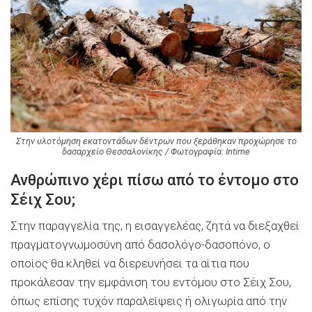
Στην υλοτόμηση εκατοντάδων δέντρων που ξεράθηκαν προχώρησε το
δασαρχείο Θεσσαλονίκης / Φωτογραφία: Intime
Ανθρώπινο χέρι πίσω από το έντομο στο
Σέιχ Σου;
Στην παραγγελία της, η εισαγγελέας, ζητά να διεξαχθεί
πραγματογνωμοσύνη από δασολόγο-δασοπόνο, ο
οποίος θα κληθεί να διερευνήσει τα αίτια που
προκάλεσαν την εμφάνιση του εντόμου στο Σέιχ Σου,
όπως επίσης τυχόν παραλείψεις ή ολιγωρία από την