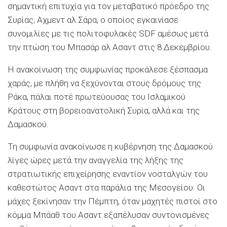
σημαντική επιτυχία για τον μεταβατικό πρόεδρο της
Συρίας, Αχμεντ αλ Σάρα, ο οποίος εγκαινίασε
συνομιλίες με τις πολιτοφυλακές SDF αμέσως μετά
την πτώση του Μπασάρ αλ Ασαντ στις 8 ∆εκεμβρίου.
Η ανακοίνωση της συμφωνίας προκάλεσε ξέσπασμα
χαράς, με πλήθη να ξεχύνονται στους δρόμους της
Ράκα, πάλαι ποτέ πρωτεύουσας του Ισλαμικού
Κράτους στη βορειοανατολική Συρία, αλλά και της
∆αμασκού.
Τη συμφωνία ανακοίνωσε η κυβέρνηση της ∆αμασκού
λίγες ώρες μετά την αναγγελία της λήξης της
στρατιωτικής επιχείρησης εναντίον νοσταλγών του
καθεστώτος Ασαντ στα παράλια της Μεσογείου. Οι
μάχες ξεκίνησαν την Πέμπτη, όταν μαχητές πιστοί στο
κόμμα Μπάαθ του Ασαντ εξαπέλυσαν συντονισμένες