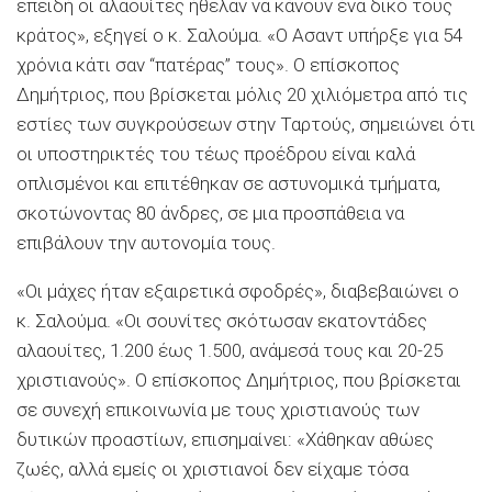
επειδή οι αλαουίτες ήθελαν να κάνουν ένα δικό τους
κράτος», εξηγεί ο κ. Σαλούμα. «Ο Ασαντ υπήρξε για 54
χρόνια κάτι σαν “πατέρας” τους». Ο επίσκοπος
Δημήτριος, που βρίσκεται μόλις 20 χιλιόμετρα από τις
εστίες των συγκρούσεων στην Ταρτούς, σημειώνει ότι
οι υποστηρικτές του τέως προέδρου είναι καλά
οπλισμένοι και επιτέθηκαν σε αστυνομικά τμήματα,
σκοτώνοντας 80 άνδρες, σε μια προσπάθεια να
επιβάλουν την αυτονομία τους.
«Οι μάχες ήταν εξαιρετικά σφοδρές», διαβεβαιώνει ο
κ. Σαλούμα. «Οι σουνίτες σκότωσαν εκατοντάδες
αλαουίτες, 1.200 έως 1.500, ανάμεσά τους και 20-25
χριστιανούς». Ο επίσκοπος Δημήτριος, που βρίσκεται
σε συνεχή επικοινωνία με τους χριστιανούς των
δυτικών προαστίων, επισημαίνει: «Χάθηκαν αθώες
ζωές, αλλά εμείς οι χριστιανοί δεν είχαμε τόσα