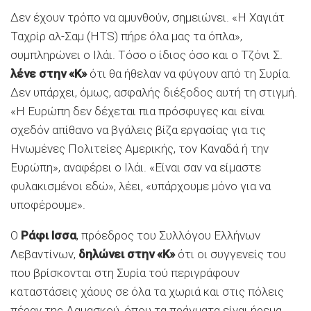
Δεν έχουν τρόπο να αμυνθούν, σημειώνει. «Η Χαγιάτ
Ταχρίρ αλ-Σαμ (HTS) πήρε όλα μας τα όπλα»,
συμπληρώνει ο Ιλάι. Τόσο ο ίδιος όσο και ο Τζόνι Σ.
λένε στην «Κ»
ότι θα ήθελαν να φύγουν από τη Συρία.
Δεν υπάρχει, όμως, ασφαλής διέξοδος αυτή τη στιγμή.
«Η Ευρώπη δεν δέχεται πια πρόσφυγες και είναι
σχεδόν απίθανο να βγάλεις βίζα εργασίας για τις
Ηνωμένες Πολιτείες Αμερικής, τον Καναδά ή την
Ευρώπη», αναφέρει ο Ιλάι. «Είναι σαν να είμαστε
φυλακισμένοι εδώ», λέει, «υπάρχουμε μόνο για να
υποφέρουμε».
Ο
Ράφι Ισσα
, πρόεδρος του Συλλόγου Ελλήνων
Λεβαντίνων,
δηλώνει στην «Κ»
ότι οι συγγενείς του
που βρίσκονται στη Συρία τού περιγράφουν
καταστάσεις χάους σε όλα τα χωριά και στις πόλεις
πέραν της Δαμασκού, όπου τα πράγματα είναι ήρεμα