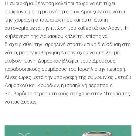
Η συριακή κυβέρνηση καλείται τώρα να επιτύχει
συμφωνία με τη μειονότητα των ∆ρούζων στα νότια
της χώρας, η οποία απέκτησε και αυτή άτυπη
αυτονομία μετά την πτώση του καθεστώτος Ασαντ. Η
κυβέρνηση της ∆αμασκού καλείται επίσης να
διαχειρισθεί την ισραηλινή στρατιωτική διείσδυση στα
νότια, με την κυβέρνηση Νετανιάχου να απειλεί με
εισβολή εάν η ∆αμασκός βλάψει τους ∆ρούζους,
παραδοσιακούς συμμάχους του Ισραήλ στην περιοχή.
Λίγες ώρες μετά την υπογραφή της συμφωνίας μεταξύ
∆αμασκού και Κούρδων, η ισραηλινή αεροπορία
βομβάρδισε στρατιωτικούς στόχους στην Νταράα της
νότιας Συρίας.