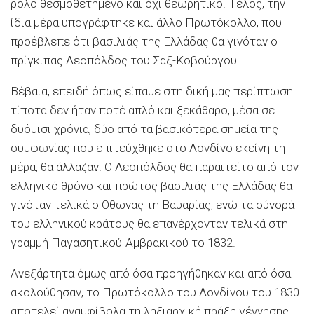
ρόλο θεσμοθετημένο και όχι θεωρητικό. Τέλος, την
ίδια μέρα υπογράφτηκε και άλλο Πρωτόκολλο, που
προέβλεπε ότι βασιλιάς της Ελλάδας θα γινόταν ο
πρίγκιπας Λεοπόλδος του Σαξ-Κοβούργου.
Βέβαια, επειδή όπως είπαμε στη δική μας περίπτωση
τίποτα δεν ήταν ποτέ απλό και ξεκάθαρο, μέσα σε
δυόμισι χρόνια, δύο από τα βασικότερα σημεία της
συμφωνίας που επιτεύχθηκε στο Λονδίνο εκείνη τη
μέρα, θα άλλαζαν. Ο Λεοπόλδος θα παραιτείτο από τον
ελληνικό θρόνο και πρώτος βασιλιάς της Ελλάδας θα
γινόταν τελικά ο Οθωνας τη Βαυαρίας, ενώ τα σύνορά
του ελληνικού κράτους θα επανέρχονταν τελικά στη
γραμμή Παγασητικού-Αμβρακικού το 1832.
Ανεξάρτητα όμως από όσα προηγήθηκαν και από όσα
ακολούθησαν, το Πρωτόκολλο του Λονδίνου του 1830
αποτελεί αναμφίβολα τη ληξιαρχική πράξη γέννησης