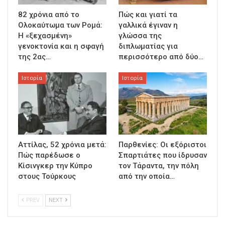
82 χρόνια από το
Πώς και γιατί τα
Ολοκαύτωμα των Ρομά:
γαλλικά έγιναν η
Η «ξεχασμένη»
γλώσσα της
γενοκτονία και η σφαγή
διπλωματίας για
της 2ας…
περισσότερο από δύο…
Ιστορία
Ιστορία
Αττίλας, 52 χρόνια μετά:
Παρθενίες: Οι εξόριστοι
Πώς παρέδωσε ο
Σπαρτιάτες που ίδρυσαν
Κίσινγκερ την Κύπρο
τον Τάραντα, την πόλη
στους Τούρκους
από την οποία…
PREV
NEXT