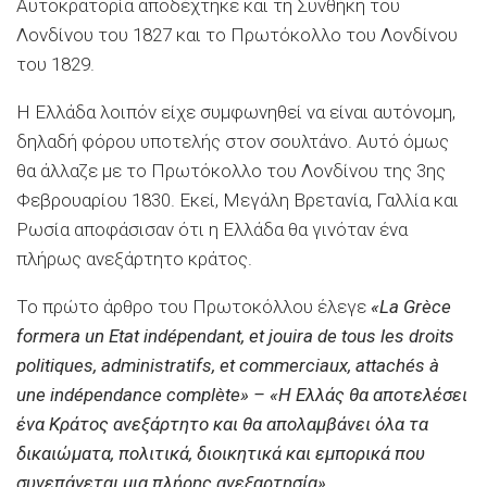
Αυτοκρατορία αποδέχτηκε και τη Συνθήκη του
Λονδίνου του 1827 και το Πρωτόκολλο του Λονδίνου
του 1829.
Η Ελλάδα λοιπόν είχε συμφωνηθεί να είναι αυτόνομη,
δηλαδή φόρου υποτελής στον σουλτάνο. Αυτό όμως
θα άλλαζε με το Πρωτόκολλο του Λονδίνου της 3ης
Φεβρουαρίου 1830. Εκεί, Μεγάλη Βρετανία, Γαλλία και
Ρωσία αποφάσισαν ότι η Ελλάδα θα γινόταν ένα
πλήρως ανεξάρτητο κράτος.
Το πρώτο άρθρο του Πρωτοκόλλου έλεγε
«
La
Gr
è
ce
formera
un
Etat
ind
é
pendant
,
et
jouira
de
tous
les
droits
politiques
,
administratifs
,
et
commerciaux
,
attach
é
s
à
une
ind
é
pendance
compl
è
te
» – «Η Ελλάς θα αποτελέσει
ένα Κράτος ανεξάρτητο και θα απολαμβάνει όλα τα
δικαιώματα, πολιτικά, διοικητικά και εμπορικά που
συνεπάγεται μια πλήρης ανεξαρτησία».