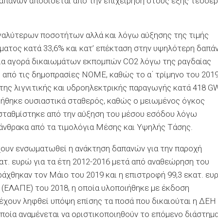
απανών αποδίδεται από την επιχείρηση στους εξής τέσσερ
εγαλύτερων ποσοτήτων αλλά και λόγω αύξησης της τιμής
ήματος κατά 33,6% και κατ’ επέκταση στην υψηλότερη δαπά
για αγορά δικαιωμάτων εκπομπών CO2 λόγω της ραγδαίας
η από τις δημοπρασίες ΝΟΜΕ, καθώς το α΄ τρίμηνο του 201
της λιγνιτικής και υδροηλεκτρικής παραγωγής κατά 418 G
ηρήθηκε ουσιαστικά σταθερός, καθώς ο μειωμένος όγκος
σταθμίστηκε από την αύξηση του μέσου εσόδου λόγω
άνθρακα από τα τιμολόγια Μέσης και Υψηλής Τάσης.
χουν ενσωματωθεί η ανάκτηση δαπανών για την παροχή
ατ. ευρώ για τα έτη 2012-2016 μετά από αναθεώρηση του
ράχθηκαν τον Μάιο του 2019 και η επιστροφή 99,3 εκατ. ευ
(ΕΛΑΠΕ) του 2018, η οποία υλοποιήθηκε με έκδοση
 έχουν ληφθεί υπόψη επίσης τα ποσά που δικαιούται η ΔΕΗ
οποία αναμένεται να οριστικοποιηθούν το επόμενο διάστημα