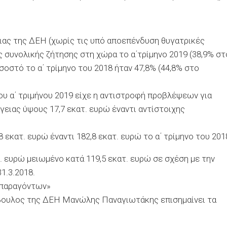
ιας της ΔΕΗ (χωρίς τις υπό αποεπένδυση θυγατρικές
 συνολικής ζήτησης στη χώρα το α΄τρίμηνο 2019 (38,9% στ
οστό το α΄ τρίμηνο του 2018 ήταν 47,8% (44,8% στο
ου α΄ τριμήνου 2019 είχε η αντιστροφή προβλέψεων για
ειας ύψους 17,7 εκατ. ευρώ έναντι αντίστοιχης
εκατ. ευρώ έναντι 182,8 εκατ. ευρώ το α΄ τρίμηνο του 201
τ. ευρώ μειωμένο κατά 119,5 εκατ. ευρώ σε σχέση με την
1.3.2018.
 παραγόντων»
βουλος της ΔΕΗ Μανώλης Παναγιωτάκης επισημαίνει τα