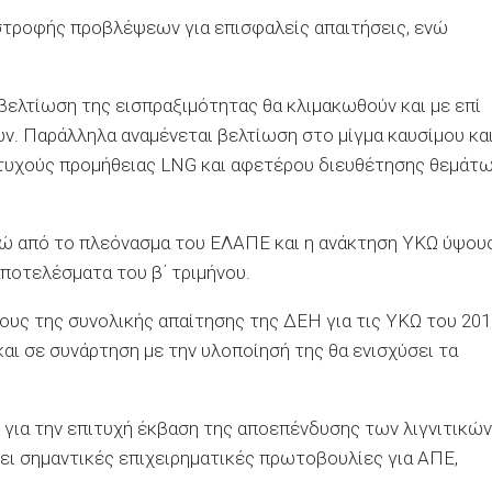
ιστροφής προβλέψεων για επισφαλείς απαιτήσεις, ενώ
βελτίωση της εισπραξιμότητας θα κλιμακωθούν και με επί
ών. Παράλληλα αναμένεται βελτίωση στο μίγμα καυσίμου κα
ιτυχούς προμήθειας LNG και αφετέρου διευθέτησης θεμάτ
υρώ από το πλεόνασμα του ΕΛΑΠΕ και η ανάκτηση ΥΚΩ ύψου
αποτελέσματα του β΄ τριμήνου.
υς της συνολικής απαίτησης της ΔΕΗ για τις ΥΚΩ του 201
και σε συνάρτηση με την υλοποίησή της θα ενισχύσει τα
ς για την επιτυχή έκβαση της αποεπένδυσης των λιγνιτικών
ει σημαντικές επιχειρηματικές πρωτοβουλίες για ΑΠΕ,