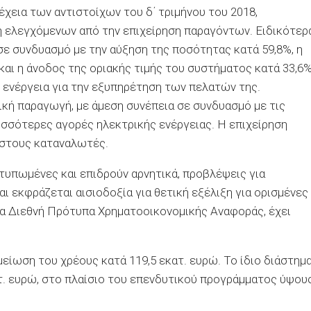
έχεια των αντιστοίχων του δ΄ τριμήνου του 2018,
η ελεγχόμενων από την επιχείρηση παραγόντων. Ειδικότερ
 σε συνδυασμό με την αύξηση της ποσότητας κατά 59,8%, η
και η άνοδος της οριακής τιμής του συστήματος κατά 33,6
 ενέργεια για την εξυπηρέτηση των πελατών της.
ική παραγωγή, με άμεση συνέπεια σε συνδυασμό με τις
σσότερες αγορές ηλεκτρικής ενέργειας. Η επιχείρηση
 στους καταναλωτές.
τυπωμένες και επιδρούν αρνητικά, προβλέψεις για
ι εκφράζεται αισιοδοξία για θετική εξέλιξη για ορισμένες
τα Διεθνή Πρότυπα Χρηματοοικονομικής Αναφοράς, έχει
μείωση του χρέους κατά 119,5 εκατ. ευρώ. Το ίδιο διάστημ
τ. ευρώ, στο πλαίσιο του επενδυτικού προγράμματος ύψου