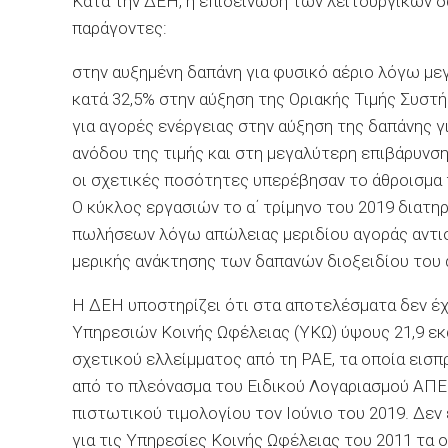
Κατά την ΔΕΗ, η επιδείνωση των λειτουργικών δ
παράγοντες:
στην αυξημένη δαπάνη για φυσικό αέριο λόγω μ
κατά 32,5% στην αύξηση της Οριακής Τιμής Συστ
για αγορές ενέργειας στην αύξηση της δαπάνης 
ανόδου της τιμής και στη μεγαλύτερη επιβάρυνσ
οι σχετικές ποσότητες υπερέβησαν το άθροισμα 
Ο κύκλος εργασιών το α΄ τρίμηνο του 2019 διατ
πωλήσεων λόγω απώλειας μεριδίου αγοράς αντι
μερικής ανάκτησης των δαπανών διοξειδίου του 
Η ΔΕΗ υποστηρίζει ότι στα αποτελέσματα δεν έ
Υπηρεσιών Κοινής Ωφέλειας (ΥΚΩ) ύψους 21,9 εκ
σχετικού ελλείμματος από τη ΡΑΕ, τα οποία εισπ
από το πλεόνασμα του Ειδικού Λογαριασμού ΑΠΕ 
πιστωτικού τιμολογίου τον Ιούνιο του 2019. Δεν
για τις Υπηρεσίες Κοινής Ωφέλειας του 2011 τα 