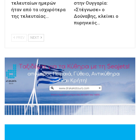
τελευταίων ημερών
στην Ουγγαρία:
ήταν από τα ισχυρότερα
«Στέγνωσε» ο
της τελευταίας…
Δούναβης, κλείνει ο
πυρηνικός…
PREV
NEXT