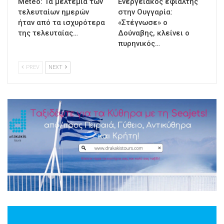
Meteo: Τα μελτέμια των
Ενεργειακός εφιάλτης
τελευταίων ημερών
στην Ουγγαρία:
ήταν από τα ισχυρότερα
«Στέγνωσε» ο
της τελευταίας…
Δούναβης, κλείνει ο
πυρηνικός…
PREV
NEXT