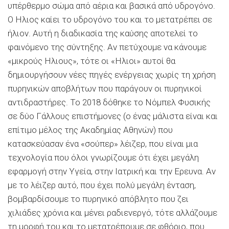
υπέρθερμο σώμα από αέρια και βασικά από υδρογόνο.
Ο Ηλιος καίει το υδρογόνο του και το μετατρέπει σε
ήλιον. Αυτή η διαδικασία της καύσης αποτελεί το
φαινόμενο της σύντηξης. Αν πετύχουμε να κάνουμε
«μικρούς Ηλιους», τότε οι «Ηλιοι» αυτοί θα
δημιουργήσουν νέες πηγές ενέργειας χωρίς τη χρήση
πυρηνικών αποβλήτων που παράγουν οι πυρηνικοί
αντιδραστήρες. Το 2018 δόθηκε το Νόμπελ Φυσικής
σε δύο Γάλλους επιστήμονες (ο ένας μάλιστα είναι και
επίτιμο μέλος της Ακαδημίας Αθηνών) που
κατασκεύασαν ένα «σούπερ» λέιζερ, που είναι μια
τεχνολογία που όλοι γνωρίζουμε ότι έχει μεγάλη
εφαρμογή στην Υγεία, στην Ιατρική και την Ερευνα. Αν
με το λέιζερ αυτό, που έχει πολύ μεγάλη ένταση,
βομβαρδίσουμε το πυρηνικό απόβλητο που ζει
χιλιάδες χρόνια και μένει ραδιενεργό, τότε αλλάζουμε
τη μορφή του και το μετατρέπουμε σε φθόριο, που