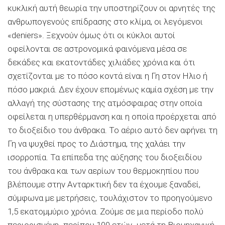
κυκλική αυτή θεωρία την υποστηρίζουν οι αρνητές της
ανθρωπογενούς επίδρασης στο κλίμα, οι λεγόμενοι
«deniers». Ξεχνούν όμως ότι oι κύκλοι αυτοί
οφείλονται σε αστρονομικά φαινόμενα μέσα σε
δεκάδες και εκατοντάδες χιλιάδες χρόνια και ότι
σχετίζονται με το πόσο κοντά είναι η Γη στον Ηλιο ή
πόσο μακριά. Δεν έχουν επομένως καμία σχέση με την
αλλαγή της σύστασης της ατμόσφαιρας στην οποία
οφείλεται η υπερθέρμανση και η οποία προέρχεται από
το διοξείδιο του άνθρακα. Το αέριο αυτό δεν αφήνει τη
Γη να ψυχθεί προς το Διάστημα, της χαλάει την
ισορροπία. Τα επίπεδα της αύξησης του διοξειδίου
του άνθρακα και των αερίων του θερμοκηπίου που
βλέπουμε στην Ανταρκτική δεν τα έχουμε ξαναδεί,
σύμφωνα με μετρήσεις, τουλάχιστον το προηγούμενο
1,5 εκατομμύριο χρόνια. Ζούμε σε μια περίοδο πολύ
περιορισμένη -περίπου 100 ετών- μετά τη Βιομηχανική