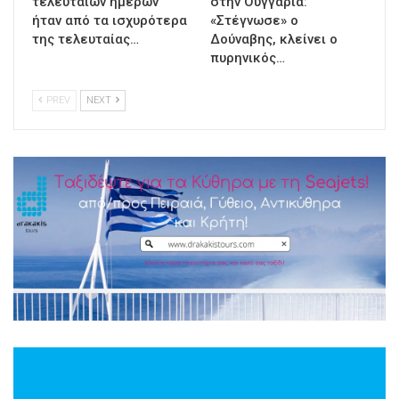
τελευταίων ημερών
στην Ουγγαρία:
ήταν από τα ισχυρότερα
«Στέγνωσε» ο
της τελευταίας…
Δούναβης, κλείνει ο
πυρηνικός…
PREV
NEXT