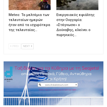
Meteo: Τα μελτέμια των
Ενεργειακός εφιάλτης
τελευταίων ημερών
στην Ουγγαρία:
ήταν από τα ισχυρότερα
«Στέγνωσε» ο
της τελευταίας…
Δούναβης, κλείνει ο
πυρηνικός…
PREV
NEXT