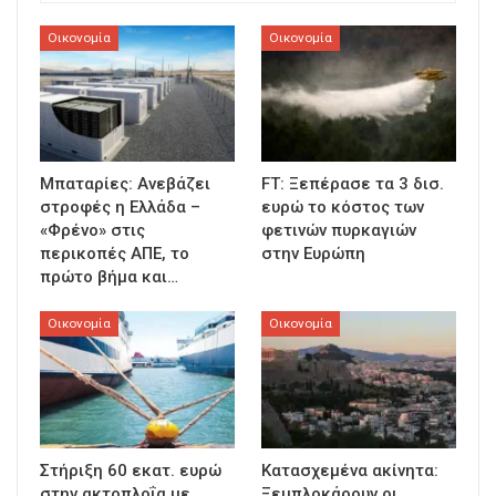
Οικονομία
Οικονομία
Μπαταρίες: Ανεβάζει
FT: Ξεπέρασε τα 3 δισ.
στροφές η Ελλάδα –
ευρώ το κόστος των
«Φρένο» στις
φετινών πυρκαγιών
περικοπές ΑΠΕ, το
στην Ευρώπη
πρώτο βήμα και…
Οικονομία
Οικονομία
Στήριξη 60 εκατ. ευρώ
Κατασχεμένα ακίνητα:
στην ακτοπλοΐα με
Ξεμπλοκάρουν οι