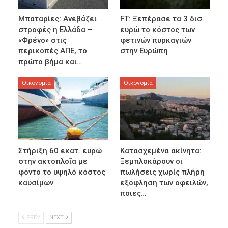
Μπαταρίες: Ανεβάζει
FT: Ξεπέρασε τα 3 δισ.
στροφές η Ελλάδα –
ευρώ το κόστος των
«Φρένο» στις
φετινών πυρκαγιών
περικοπές ΑΠΕ, το
στην Ευρώπη
πρώτο βήμα και…
Οικονομία
Οικονομία
Στήριξη 60 εκατ. ευρώ
Κατασχεμένα ακίνητα:
στην ακτοπλοΐα με
Ξεμπλοκάρουν οι
φόντο το υψηλό κόστος
πωλήσεις χωρίς πλήρη
καυσίμων
εξόφληση των οφειλών,
ποιες…
PREV
NEXT