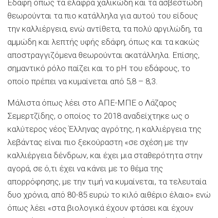
Εδάφη όπως τα ελαφρά χαλικώδη και τα ασβεστώδη
θεωρούνται τα πιο κατάλληλα για αυτού του είδους
την καλλιέργεια, ενώ αντίθετα, τα πολύ αργιλώδη, τα
αμμώδη και λεπτής υφής εδάφη, όπως και τα κακώς
αποστραγγιζόμενα θεωρούνται ακατάλληλα. Επίσης,
σημαντικό ρόλο παίζει και το pH του εδάφους, το
οποίο πρέπει να κυμαίνεται από 5,8 – 8,3.
Μάλιστα όπως λέει στο ΑΠΕ-ΜΠΕ ο Λάζαρος
Σεμερτζίδης, ο οποίος το 2018 αναδείχτηκε ως ο
καλύτερος νέος Έλληνας αγρότης, η καλλιέργεια της
λεβάντας είναι πιο ξεκούραστη «σε σχέση με την
καλλιέργεια δένδρων, και έχει μια σταθερότητα στην
αγορά, σε ό,τι έχει να κάνει με το θέμα της
απορρόφησης, με την τιμή να κυμαίνεται, τα τελευταία
δυο χρόνια, από 80-85 ευρώ το κιλό αιθέριο έλαιο» ενώ
όπως λέει «στα βιολογικά έχουν φτάσει και έχουν