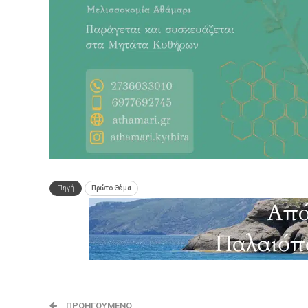
Πηγή
Πρώτο Θέμα
ΠΡΟΗΓΟΎΜΕΝΟ