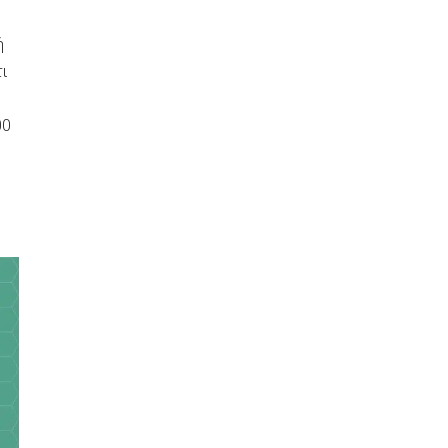
ή
ι
00