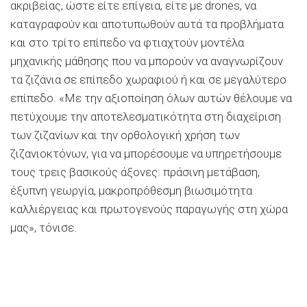
ακριβείας, ώστε είτε επίγεια, είτε µε drones, να
καταγραφούν και αποτυπωθούν αυτά τα προβλήµατα
και στο τρίτο επίπεδο να φτιαχτούν µοντέλα
µηχανικής µάθησης που να µπορούν να αναγνωρίζουν
τα ζιζάνια σε επίπεδο χωραφιού ή και σε µεγαλύτερο
επίπεδο. «Με την αξιοποίηση όλων αυτών θέλουµε να
πετύχουµε την αποτελεσµατικότητα στη διαχείριση
των ζιζανίων και την ορθολογική χρήση των
ζιζανιοκτόνων, για να µπορέσουµε να υπηρετήσουµε
τους τρεις βασικούς άξονες: πράσινη µετάβαση,
έξυπνη γεωργία, µακροπρόθεσµη βιωσιµότητα
καλλιέργειας και πρωτογενούς παραγωγής στη χώρα
µας», τόνισε.