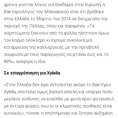
χρόνια γινόταν λόγος για πανδηµία στην Ευρώπη, η
βακτηριολόγος του Μπενάκειου είπε ότι βρέθηκε
στην Ελλάδα το Μάρτιο του 2014 σε δείγµα από την
περιοχή της Πέλλας, όπου και παραµένει. «Τα
συµπτώµατα ξεκινούν από τα φύλλα, πλήττουν όµως
τον κορµό ολόκληρο κι έχουµε συνολικά µια
κατάρρευση της καλλιέργειας, µε την προσβολή
σύµφωνα µε τους παραγωγούς να φτάνει έως και το
80%», ανέφερε η ίδια.
Σε επαγρύπνηση για Xylella
«Στην Ελλάδα δεν έχει εντοπιστεί ακόµη το βακτήριο
Xylella, αποτελεί όµως βασική απειλή και υπάρχει πολύ
µεγάλος κίνδυνος να εισέλθει µε φυτά προς φύτευση ή
µε έντοµα φορείς, ενώ κι οι κλιµατικές συνθήκες είναι
ευνοϊκές», τόνισε η επιστήµονας και ζήτησε αυξηµένη