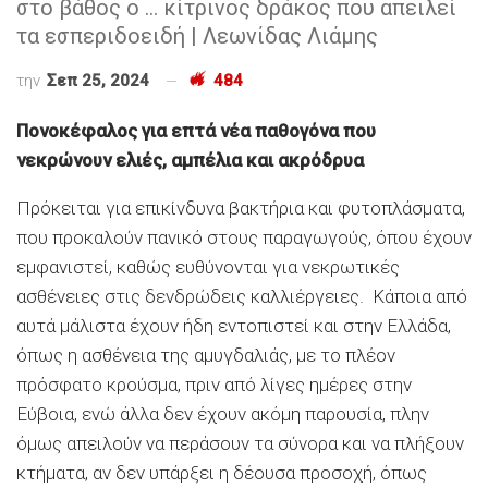
στο βάθος ο … κίτρινος δράκος που απειλεί
τα εσπεριδοειδή | Λεωνίδας Λιάμης
την
Σεπ 25, 2024
484
Πονοκέφαλος για επτά νέα παθογόνα που
νεκρώνουν ελιές, αμπέλια και ακρόδρυα
Πρόκειται για επικίνδυνα βακτήρια και φυτοπλάσµατα,
που προκαλούν πανικό στους παραγωγούς, όπου έχουν
εµφανιστεί, καθώς ευθύνονται για νεκρωτικές
ασθένειες στις δενδρώδεις καλλιέργειες. Κάποια από
αυτά µάλιστα έχουν ήδη εντοπιστεί και στην Ελλάδα,
όπως η ασθένεια της αµυγδαλιάς, µε το πλέον
πρόσφατο κρούσµα, πριν από λίγες ηµέρες στην
Εύβοια, ενώ άλλα δεν έχουν ακόµη παρουσία, πλην
όµως απειλούν να περάσουν τα σύνορα και να πλήξουν
κτήµατα, αν δεν υπάρξει η δέουσα προσοχή, όπως