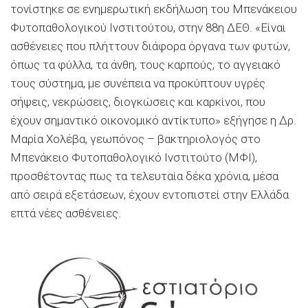
τονίστηκε σε ενηµερωτική εκδήλωση του Μπενάκειου
Φυτοπαθολογικού Ινστιτούτου, στην 88η ∆ΕΘ. «Είναι
ασθένειες που πλήττουν διάφορα όργανα των φυτών,
όπως τα φύλλα, τα άνθη, τους καρπούς, το αγγειακό
τους σύστηµα, µε συνέπεια να προκύπτουν υγρές
σήψεις, νεκρώσεις, διογκώσεις και καρκίνοι, που
έχουν σηµαντικό οικονοµικό αντίκτυπο» εξήγησε η ∆ρ.
Μαρία Χολέβα, γεωπόνος – βακτηριολογός στο
Μπενάκειο Φυτοπαθολογικό Ινστιτούτο (ΜΦΙ),
προσθέτοντας πως τα τελευταία δέκα χρόνια, µέσα
από σειρά εξετάσεων, έχουν εντοπιστεί στην Ελλάδα
επτά νέες ασθένειες.