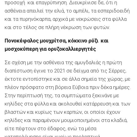
προσοχή και επαγρύπνηση. ∆ιευκρίνισε δε, ότι η
ασθένεια απειλεί την ελιά, το αµπέλι, τα εσπεριδοειδή
και τα πυρηνόκαρπα, αρχικά µε νεκρώσεις στα φύλλα
και στο τέλος σε πλήρη νέκρωση των φυτών.
Πονοκέφαλος μουχρίτσα, κόκκινο ρύζι και
μοσχοκύπερη για ορυζοκαλλιεργητές
Σε σχέση µε την ασθένεια της αµυγδαλιάς η πρώτη
διαπίστωση έγινε το 2021 σε δείγµα από τις Σέρρες,
έκτοτε εντοπίστηκε και σε άλλα σηµεία της χώρας, µε
πλέον πρόσφατο στη βόρεια Εύβοια πριν δέκα ηµέρες.
Στην περίπτωσή της, τα συµπτώµατα ξεκινάνε µε
κηλίδες στα φύλλα και ακολουθεί κατάρρευση και των
βλαστών και κυρίως των καρπών, οι οποίοι έχουν
κηλίδες και παραµένουν µουµιοποιηµένοι στα κλαδιά,
είτε πέφτουν στο έδαφος, ενώ τα µέσα
καταπολέµησης είναι κυρίως προληπτικά.