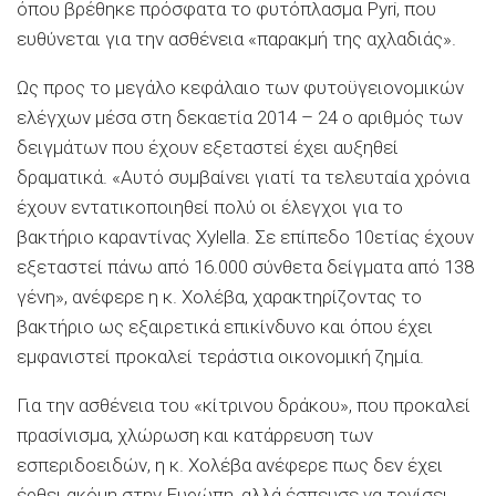
όπου βρέθηκε πρόσφατα το φυτόπλασµα Pyri, που
ευθύνεται για την ασθένεια «παρακµή της αχλαδιάς».
Ως προς το µεγάλο κεφάλαιο των φυτοϋγειονοµικών
ελέγχων µέσα στη δεκαετία 2014 – 24 ο αριθµός των
δειγµάτων που έχουν εξεταστεί έχει αυξηθεί
δραµατικά. «Αυτό συµβαίνει γιατί τα τελευταία χρόνια
έχουν εντατικοποιηθεί πολύ οι έλεγχοι για το
βακτήριο καραντίνας Xylella. Σε επίπεδο 10ετίας έχουν
εξεταστεί πάνω από 16.000 σύνθετα δείγµατα από 138
γένη», ανέφερε η κ. Χολέβα, χαρακτηρίζοντας το
βακτήριο ως εξαιρετικά επικίνδυνο και όπου έχει
εµφανιστεί προκαλεί τεράστια οικονοµική ζηµία.
Για την ασθένεια του «κίτρινου δράκου», που προκαλεί
πρασίνισµα, χλώρωση και κατάρρευση των
εσπεριδοειδών, η κ. Χολέβα ανέφερε πως δεν έχει
έρθει ακόµη στην Ευρώπη, αλλά έσπευσε να τονίσει