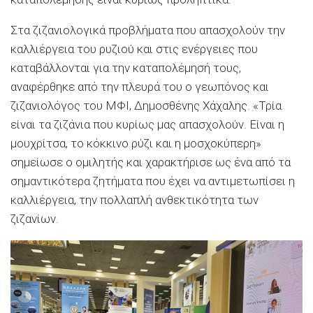
Στα ζιζανιολογικά προβλήµατα που απασχολούν την
καλλιέργεια του ρυζιού και στις ενέργειες που
καταβάλλονται για την καταπολέµησή τους,
αναφέρθηκε από την πλευρά του ο γεωπόνος και
ζιζανιολόγος του ΜΦΙ, ∆ηµοσθένης Χάχαλης. «Τρία
είναι τα ζιζάνια που κυρίως µας απασχολούν. Είναι η
µουχρίτσα, το κόκκινο ρύζι και η µοσχοκύπερη»
σηµείωσε ο οµιλητής και χαρακτήρισε ως ένα από τα
σηµαντικότερα ζητήµατα που έχει να αντιµετωπίσει η
καλλιέργεια, την πολλαπλή ανθεκτικότητα των
ζιζανίων.