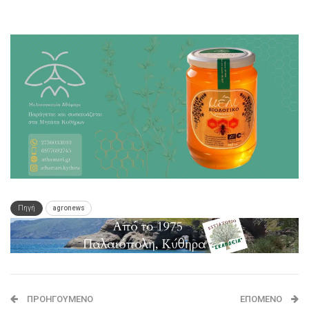
Πηγή
agronews
ΠΡΟΗΓΟΎΜΕΝΟ
ΕΠΌΜΕΝΟ