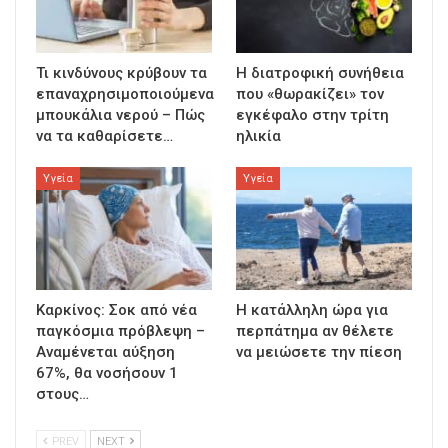
Τι κινδύνους κρύβουν τα
Η διατροφική συνήθεια
επαναχρησιμοποιούμενα
που «θωρακίζει» τον
μπουκάλια νερού – Πώς
εγκέφαλο στην τρίτη
να τα καθαρίσετε…
ηλικία
Υγεία
Υγεία
Καρκίνος: Σοκ από νέα
Η κατάλληλη ώρα για
παγκόσμια πρόβλεψη –
περπάτημα αν θέλετε
Αναμένεται αύξηση
να μειώσετε την πίεση
67%, θα νοσήσουν 1
στους…
PREV
NEXT